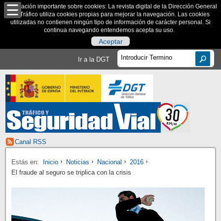
Información importante sobre cookies: La revista digital de la Dirección General
de Tráfico utiliza cookies propias para mejorar la navegación. Las cookies
utilizadas no contienen ningún tipo de información de carácter personal. Si
continua navegando entendemos acepta su uso.
Aceptar
Ir a la DGT
Canal RSS
Estás en:
Inicio
Noticias
Nacional
2016
El fraude al seguro se triplica con la crisis