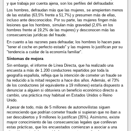
y que trabaja por cuenta ajena, son los perfiles del defraudador.
Los hombres, defraudan más que las mujeres, se arrepienten menos
de las estafas (63,5% frente a 51,7%) y presumen más de ellas,
incluso ante desconocidos. Por su parte, las mujeres fingen más
lesiones que los hombres, simulan más gravedad (2,6% en los
hombres frente al 19,2% de las mujeres) y desconocen más las
consecuencias jurídicas del fraude.
En cuanto a las razones para defraudar, los hombres lo hacen para
"tener el coche en perfecto estado" y las mujeres lo justifican por su
"tendencia a cuidar de la economía familiar".
Síntomas de mejora
Sin embargo, el informe de Línea Directa, que ha realizado una
encuesta a más de 1.200 conductores repartidos por toda la
geografía española, refleja que la intención de cometer un fraude se
ha reducido a la mitad respecto a hace dos años. Además, el 73%
de los conductores (el equivalente a 19 millones) estaría dispuesto a
denunciar a alguien si obtuviera un beneficio económico directo a
cambio, una práctica muy habitual en Estados Unidos o Reino
Unido.
A pesar de todo, más de 5 millones de automovilistas siguen
reconociendo que podrían cometer fraude si supieran que no iban a
ser descubiertos y 9 millones lo justifican (35%). Asimismo, existe
mayor conocimiento de las consecuencias legales que conllevan
estas prácticas, que los encuestados comienzan a asociar a una