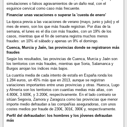
simulaciones o falsos agravamientos de un daño real, con el
esguince cervical como caso más frecuente.
Financiar unas vacaciones o superar la 'cuesta de enero'
La época previa a las vacaciones de verano (mayo, junio y julio) y el
mes de enero, son los que más fraude registran. Por días de la
semana, el lunes es el día con más fraudes, con un 19% de los
casos, mientras que el fin de semana registra muchos menos
fraudes: un 10% el sábado y apenas un 9% el domingo.
Cuenca, Murcia y Jaén, las provincias donde se registraron más
fraudes
Según los resultados, las provincias de Cuenca, Murcia y Jaén son
los territorios con más fraudes, mientras que Soria, Salamanca y
Burgos arrojan los índices más bajos.
La cuantía media de cada intento de estafa en España ronda los
1.284 euros, un 45% más que en 2013, aunque se registran
variaciones importantes entre unas provincias y otras. Huesca, Lugo
y Almería son los territorios con cuantías medias más altas, con
4.800€, 3.600€, y 3.200€, respectivamente. En el lado contrario se
sitúan Segovia, Zamora y Zaragoza como las provincias que menor
importe medio defraudan a las compañías aseguradoras, con unos
costes medios por fraude de 230€, 301€, 390€ y, respectivamente.
Perfil del defraudador: los hombres y los jóvenes defraudan
más