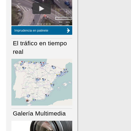
NÚMERO ACTUAL
HEMEROTECA
Imprudencia en patinete
El tráfico en tiempo
real
Galería Multimedia