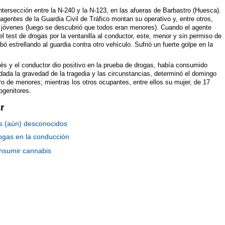
intersección entre la N-240 y la N-123, en las afueras de Barbastro (Huesca).
 agentes de la Guardia Civil de Tráfico montan su operativo y, entre otros,
o jóvenes (luego se descubrió que todos eran menores). Cuando el agente
l test de drogas por la ventanilla al conductor, este, menor y sin permiso de
ó estrellando al guardia contra otro vehículo. Sufrió un fuerte golpe en la
s y el conductor dio positivo en la prueba de drogas, había consumido
ada la gravedad de la tragedia y las circunstancias, determinó el domingo
ro de menores; mientras los otros ocupantes, entre ellos su mujer, de 17
rogenitores.
r
os (aún) desconocidos
rogas en la conducción
onsumir cannabis