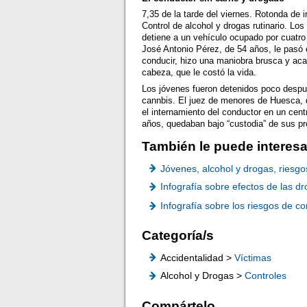
7,35 de la tarde del viernes. Rotonda de 
Control de alcohol y drogas rutinario. Los
detiene a un vehículo ocupado por cuatr
José Antonio Pérez, de 54 años, le pasó e
conducir, hizo una maniobra brusca y acab
cabeza, que le costó la vida.
Los jóvenes fueron detenidos poco despué
cannbis. El juez de menores de Huesca, d
el internamiento del conductor en un cent
años, quedaban bajo “custodia” de sus p
También le puede interesa
Jóvenes, alcohol y drogas, riesg
Infografía sobre efectos de las d
Infografía sobre los riesgos de c
Categoría/s
Accidentalidad >
Víctimas
Alcohol y Drogas >
Controles
Compártelo