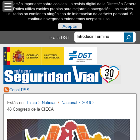
Información importante sobre cookies: La revista digital de la Dirección General
de Tráfico utiliza cookies propias para mejorar la navegación. Las cookies
utilizadas no contienen ningún tipo de información de carácter personal. Si
continua navegando entendemos acepta su uso.
Aceptar
Ir a la DGT
Canal RSS
Estás en:
Inicio
Noticias
Nacional
2016
48 Congreso de la CIECA