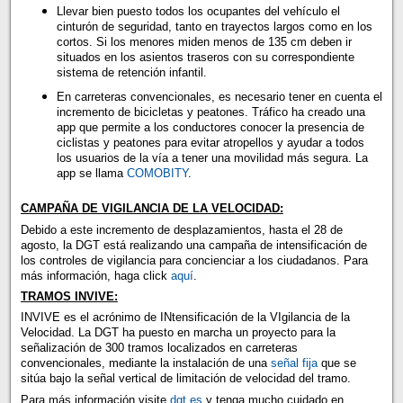
Llevar bien puesto todos los ocupantes del vehículo el
cinturón de seguridad, tanto en trayectos largos como en los
cortos. Si los menores miden menos de 135 cm deben ir
situados en los asientos traseros con su correspondiente
sistema de retención infantil.
En carreteras convencionales, es necesario tener en cuenta el
incremento de bicicletas y peatones. Tráfico ha creado una
app que permite a los conductores conocer la presencia de
ciclistas y peatones para evitar atropellos y ayudar a todos
los usuarios de la vía a tener una movilidad más segura. La
app se llama
COMOBITY
.
CAMPAÑA DE VIGILANCIA DE LA VELOCIDAD:
Debido a este incremento de desplazamientos, hasta el 28 de
agosto, la DGT está realizando una campaña de intensificación de
los controles de vigilancia para concienciar a los ciudadanos. Para
más información, haga click
aquí
.
TRAMOS INVIVE:
INVIVE es el acrónimo de INtensificación de la VIgilancia de la
Velocidad. La DGT ha puesto en marcha un proyecto para la
señalización de 300 tramos localizados en carreteras
convencionales, mediante la instalación de una
señal fija
que se
sitúa bajo la señal vertical de limitación de velocidad del tramo.
Para más información visite
dgt.es
y tenga mucho cuidado en