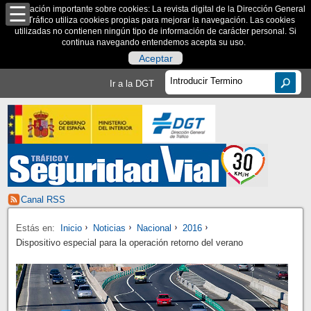
Información importante sobre cookies: La revista digital de la Dirección General
de Tráfico utiliza cookies propias para mejorar la navegación. Las cookies
utilizadas no contienen ningún tipo de información de carácter personal. Si
continua navegando entendemos acepta su uso.
Aceptar
Ir a la DGT
Canal RSS
Estás en:
Inicio
Noticias
Nacional
2016
Dispositivo especial para la operación retorno del verano