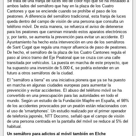
Se trata de una franja de luces led de color rojo que se ha instalado a
ambos lados del semáforo que hay en la plaza de los Cuatro
Cantones y que se enciende cuando se prohíbe el paso de los
peatones. A diferencia del semáforo tradicional, esta franja de luces
queda dentro del campo de visión de una persona que consulta un
teléfono móvil. De esta manera, se refuerza el aviso de detenerse
para los peatones que caminan mirando estos aparatos electrónicos
y, por tanto, se aumenta la prevención para evitar un accidente. El
Ayuntamiento ha hecho esta intervención en uno de los semáforos
de Sant Cugat que regula una mayor afluencia de paso de peatones.
De hecho, el semáforo de la plaza de los Cuatro Cantones regula el
paso al único tramo del Eje Peatonal que se cruza con una calle
transitada por vehículos. La puesta en marcha de este proyecto, que
ha supuesto una inversión de 5.000 €, se podría extender en un
futuro a otros semáforos de la ciudad.
El "semáforo a tierra" es una iniciativa pionera que ya se ha puesto
en marcha en algunas ciudades europeas para aumentar la
prevención y evitar accidentes. El abuso del teléfono móvil se ha
convertido en una preocupación para las autoridades en todo el
mundo. Según un estudio de la Fundación Mapfre en España, el 98%
de los accidentes provocados por un peatón están relacionados con
el uso de 'smartphones'. Un estudio realizado por el primer operador
de telefonía japonés, NTT Docomo, señaló que el campo de visión
de una persona centrada en la pantalla del móvil se reduce al 5% del
habitual.
Un semáforo para adictos al móvil también en Elche