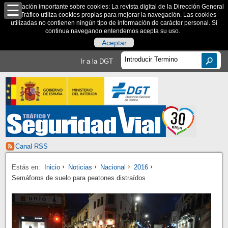
Información importante sobre cookies: La revista digital de la Dirección General
de Tráfico utiliza cookies propias para mejorar la navegación. Las cookies
utilizadas no contienen ningún tipo de información de carácter personal. Si
continua navegando entendemos acepta su uso.
Aceptar
Ir a la DGT
Canal RSS
Estás en:
Inicio
Noticias
Nacional
2016
Semáforos de suelo para peatones distraídos