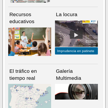
Recursos
La locura
educativos
Imprudencia en patinete
El tráfico en
Galería
tiempo real
Multimedia
NÚMERO ACTUAL
HEMEROTECA