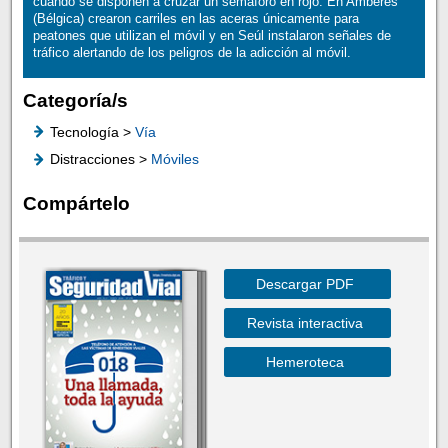
cuando se disponen a cruzar un semáforo en rojo. En Amberes
(Bélgica) crearon carriles en las aceras únicamente para
peatones que utilizan el móvil y en Seúl instalaron señales de
tráfico alertando de los peligros de la adicción al móvil.
Categoría/s
Tecnología >
Vía
Distracciones >
Móviles
Compártelo
Descargar PDF
Revista interactiva
Hemeroteca