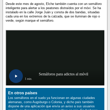
Desde este mes de agosto, Elche también cuenta con un semáforo
inteligente para alertar a los peatones distraídos por el móvi. Se ha
instalado en la calle Jorge Juán y consta de dos bandas, situadas
cada una en los extremos de la calzada, que se iluminan de rojo o
verde, según marque el semáforo.
En otros países
Los semáforos en el suelo ya funcionan en algunas ciudades
alemanas, como Augsburgo o Colonia, y dicho país también
dispone de una aplicación que envía un aviso a sus usuarios