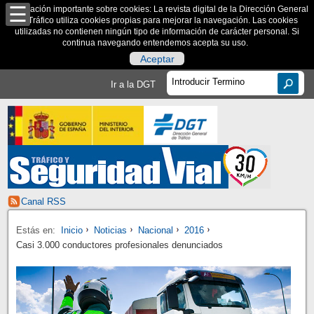
Información importante sobre cookies: La revista digital de la Dirección General
de Tráfico utiliza cookies propias para mejorar la navegación. Las cookies
utilizadas no contienen ningún tipo de información de carácter personal. Si
continua navegando entendemos acepta su uso.
Aceptar
Ir a la DGT
Canal RSS
Estás en:
Inicio
Noticias
Nacional
2016
Casi 3.000 conductores profesionales denunciados