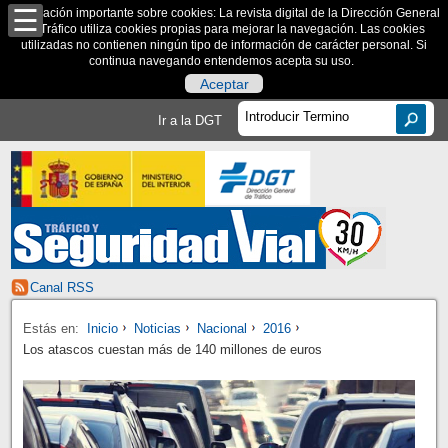
Información importante sobre cookies: La revista digital de la Dirección General
de Tráfico utiliza cookies propias para mejorar la navegación. Las cookies
utilizadas no contienen ningún tipo de información de carácter personal. Si
continua navegando entendemos acepta su uso.
Aceptar
Ir a la DGT
Canal RSS
Estás en:
Inicio
Noticias
Nacional
2016
Los atascos cuestan más de 140 millones de euros