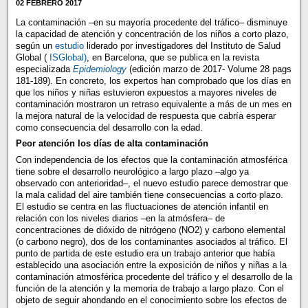
02 FEBRERO 2017
La contaminación –en su mayoría procedente del tráfico– disminuye
la capacidad de atención y concentración de los niños a corto plazo,
según un
estudio
liderado por investigadores del Instituto de Salud
Global (
ISGlobal)
, en Barcelona, que se publica en la revista
especializada
Epidemiology
(edición marzo de 2017- Volume 28 pags
181-189). En concreto, los expertos han comprobado que los días en
que los niños y niñas estuvieron expuestos a mayores niveles de
contaminación mostraron un retraso equivalente a más de un mes en
la mejora natural de la velocidad de respuesta que cabría esperar
como consecuencia del desarrollo con la edad.
Peor atención los días de alta contaminación
Con independencia de los efectos que la contaminación atmosférica
tiene sobre el desarrollo neurológico a largo plazo –algo ya
observado con anterioridad–, el nuevo estudio parece demostrar que
la mala calidad del aire también tiene consecuencias a corto plazo.
El estudio se centra en las fluctuaciones de atención infantil en
relación con los niveles diarios –en la atmósfera– de
concentraciones de dióxido de nitrógeno (NO2) y carbono elemental
(o carbono negro), dos de los contaminantes asociados al tráfico. El
punto de partida de este estudio era un trabajo anterior que había
establecido una asociación entre la exposición de niños y niñas a la
contaminación atmosférica procedente del tráfico y el desarrollo de la
función de la atención y la memoria de trabajo a largo plazo. Con el
objeto de seguir ahondando en el conocimiento sobre los efectos de