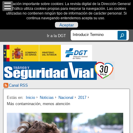
Información importante sobre cookies: La revista digital de la Dirección General
de Tráfico utiliza cookies propias para mejorar la navegación. Las cookies
utilizadas no contienen ningún tipo de información de carácter personal. Si
continua navegando entendemos acepta su uso.
Aceptar
Ir a la DGT
Canal RSS
Estás en:
Inicio
Noticias
Nacional
2017
Más contaminación, menos atención