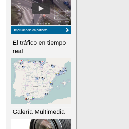
NÚMERO ACTUAL
HEMEROTECA
Imprudencia en patinete
El tráfico en tiempo
real
Galería Multimedia