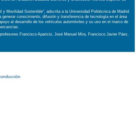
 y Movilidad Sostenible”, adscrita a la Universidad Politécnica de Madrid
generar conocimiento, difusión y transferencia de tecnología en el área
apoyo al desarrollo de los vehículos automóviles y su uso en el marco de
mercancías.
 profesores Francisco Aparicio, José Manuel Mira, Francisco Javier Páez,
 conducción