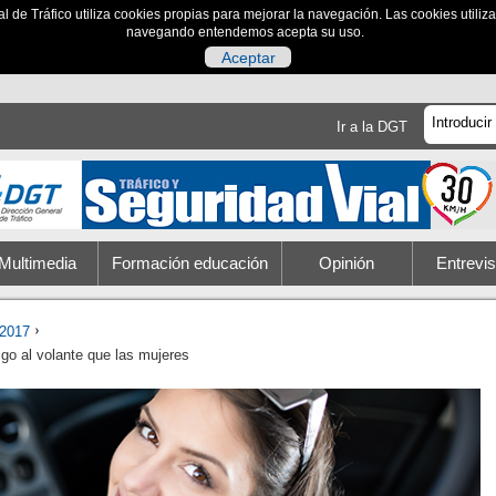
al de Tráfico utiliza cookies propias para mejorar la navegación. Las cookies utili
navegando entendemos acepta su uso.
Aceptar
Ir a la DGT
Multimedia
Formación educación
Opinión
Entrevis
2017
sgo al volante que las mujeres