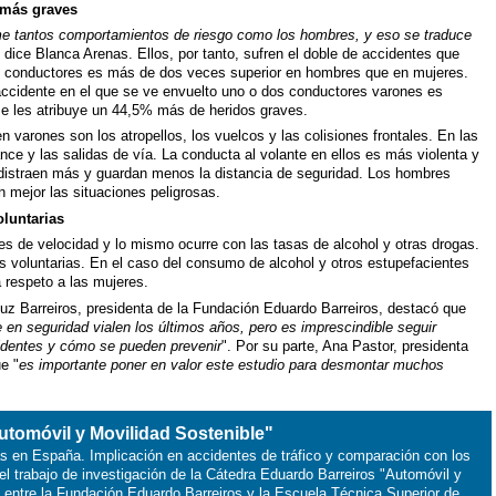
 más graves
e tantos comportamientos de riesgo como los hombres, y eso se traduce
, dice Blanca Arenas. Ellos, por tanto, sufren el doble de accidentes que
 de conductores es más de dos veces superior en hombres que en mujeres.
accidente en el que se ve envuelto uno o dos conductores varones es
se les atribuye un 44,5% más de heridos graves.
 varones son los atropellos, los vuelcos y las colisiones frontales. En las
ce y las salidas de vía. La conducta al volante en ellos es más violenta y
 distraen más y guardan menos la distancia de seguridad. Los hombres
 mejor las situaciones peligrosas.
luntarias
es de velocidad y lo mismo ocurre con las tasas de alcohol y otras drogas.
 voluntarias. En el caso del consumo de alcohol y otros estupefacientes
ia respeto a las mujeres.
luz Barreiros, presidenta de la Fundación Eduardo Barreiros, destacó que
 en seguridad vialen los últimos años, pero es imprescindible seguir
identes y cómo se pueden prevenir
". Por su parte, Ana Pastor, presidenta
e "
es importante poner en valor este estudio para desmontar muchos
utomóvil y Movilidad Sostenible"
as en España. Implicación en accidentes de tráfico y comparación con los
el trabajo de investigación de la Cátedra Eduardo Barreiros "Automóvil y
n entre la Fundación Eduardo Barreiros y la Escuela Técnica Superior de