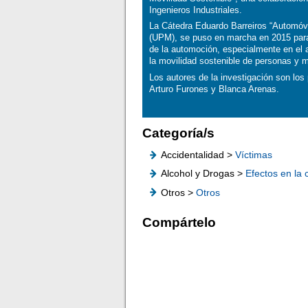
Ingenieros Industriales.
La Cátedra Eduardo Barreiros “Automóvil
(UPM), se puso en marcha en 2015 para 
de la automoción, especialmente en el 
la movilidad sostenible de personas y 
Los autores de la investigación son los
Arturo Furones y Blanca Arenas.
Categoría/s
Accidentalidad >
Víctimas
Alcohol y Drogas >
Efectos en la
Otros >
Otros
Compártelo