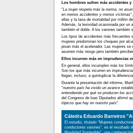
Los hombres sufren más accidentes y
"
La mujer respeta más la norma, no asum
en menos accidentes y menos víctimas
"
ellas y la tasa de mortalidad por millón
Además, la lesividad ocasionada por un 
también el doble. A los varones también 
Los tipos de accidentes más frecuentes en
mujeres predominan los choques por alcan
pisan más el acelerador. Las mujeres se
asumen más riesgo pero también perciben
Ellos incurren más en imprudencias vo
En general, ellos incumplen más los límit
Son los que más incurren en imprudencias
llegan, incluso, a quintuplicar la diferenc
Durante la presentación del informe, Mari
"
nuestro país ha vivido un avance notable
entendiendo por qué se producen los acc
del Congreso de loas Diputados afirmó qu
tópicos que hay en nuestro país
".
Cátedra Eduardo Barreiros "A
El estudio, titulado "Mujeres conductor
conductores varones", es el resultado d
Movilidad Sostenible", una colaboració