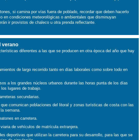
atones, si camina por vías fuera de poblado, recordar que deben hacerlo
he o en condiciones meteorológicas o ambientales que disminuyan
erán ir provistos de chaleco u otra prenda reflectante.
el verano
cterísticas diferentes a las que se producen en otra época del año que hay
ientos de largo recorrido tanto en días laborales como sobre todo en
sos a los grandes núcleos urbanos durante las horas punta de los días
 los lugares de trabajo.
arreteras secundarias.
s que comunican poblaciones del litoral y zonas turísticas de costa con las
e la semana.
eatones en carretera.
 viaria de vehículos de matrícula extranjera.
s deportivas que utilizan la carretera para su desarrollo, para las que se