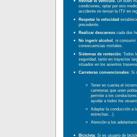
Revisar el vehículo.
Un buen man
condiciones, optar por otro medi
accidente no tenían la ITV en reg
Respetar la velocidad
estableci
precedente.
Realizar descansos
cada dos ho
No ingerir alcohol
, ni consumir
consecuencias mortales.
Sistemas de renteción
: Todos l
seguridad, tanto en trayectos l
situados en los asientos traseros
Carreteras convencionales
: Si
Tener en cuenta el increm
carreteras que unen pobla
permite a los conductores 
ayudar a todos los usuari
Adaptar la conducción a l
estrechas…)
Atención a los adelantami
Bicicleta
: Si es usuario de bici