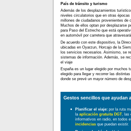
País de tránsito y turismo
Además de los desplazamientos turístico
niveles circulatorios que en otras épocas
millones de ciudadanos provenientes de o
Muchos de ellos optan por desplazarse por
para Paso del Estrecho que está operati
en automóvil por carretera que atravesará
De acuerdo con este dispositivo, la Dire
ubicadas en Oyarzun, Horcajo de la Sierr
los servicios necesarios. Asimismo, se ref
sistemas de información. Además, se reco
el viaje
España es un lugar elegido por muchos tu
elegido para llegar y recorrer las distint
donde se prevé un mayor número de des
Gestos sencillos que ayudan a
Planificar el viaje:
por la ruta 
la
aplicación gratuita DGT
, las
informativos en radio, en todos e
incidencias
que puedan existir.