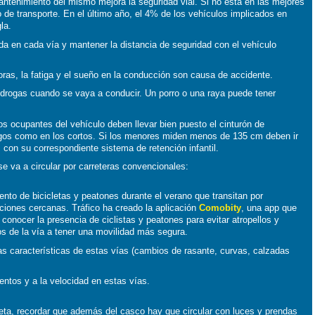
tenimiento del mismo mejora la seguridad vial. Si no está en las mejores
o de transporte. En el último año, el 4% de los vehículos implicados en
la.
da en cada vía y mantener la distancia de seguridad con el vehículo
ras, la fatiga y el sueño en la conducción son causa de accidente.
 drogas cuando se vaya a conducir. Un porro o una raya puede tener
os ocupantes del vehículo deben llevar bien puesto el cinturón de
argos como en los cortos. Si los menores miden menos de 135 cm deben ir
 con su correspondiente sistema de retención infantil.
 se va a circular por carreteras convencionales:
ento de bicicletas y peatones durante el verano que transitan por
ciones cercanas. Tráfico ha creado la aplicación
Comobity
, una app que
conocer la presencia de ciclistas y peatones para evitar atropellos y
os de la vía a tener una movilidad más segura.
as características de estas vías (cambios de rasante, curvas, calzadas
entos y a la velocidad en estas vías.
cleta, recordar que además del casco hay que circular con luces y prendas