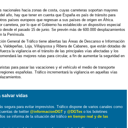
s nacionales hacia zonas de costa, cuyas carreteras soportan mayores
 del año, hay que tener en cuenta que España es país de tránsito para
tros países europeos que regresan a sus países de origen en África.
 carretera, por lo que el Gobierno ha establecido un dispositivo especial
vo desde el pasado 15 de junio. Se prevén más de 600.000 desplazamientos
n la Península.
cción General de Tráfico tiene abiertas las Áreas de Descanso e Información
a, Valdepeñas, Loja, Villajoyosa y Ribera de Cabanes, que están dotadas de
uerza la vigilancia en el tránsito de las principales vías afectadas y los
mendará las mejores rutas para circular, a fin de aumentar la seguridad en
ristas para pasar las vacaciones y el vehículo el medio de transporte
as regiones españolas. Tráfico incrementará la vigilancia en aquellas vías
plazamientos.
 salvar vidas
más segura para evitar imprevistos. Tráfico dispone de varios canales como
 cuentas de twitter
@informacionDGT
y
@DGTes
o los boletines
llos se informa de la situación del tráfico
en tiempo real y de las