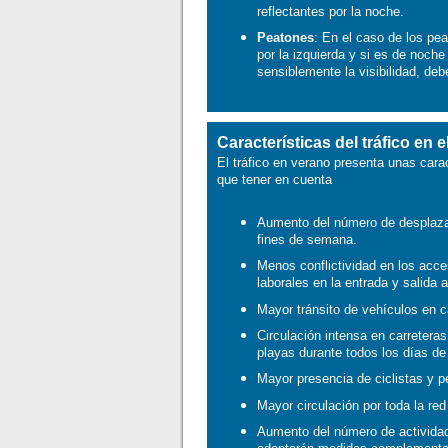
reflectantes por la noche.
Peatones
: En el caso de los pe
por la izquierda y si es de noc
sensiblemente la visibilidad, deb
Características del tráfico en 
El tráfico en verano presenta unas cara
que tener en cuenta
Aumento del número de desplazam
fines de semana.
Menos conflictividad en los acce
laborales en la entrada y salida a
Mayor tránsito de vehículos en c
Circulación intensa en carretera
playas durante todos los días d
Mayor presencia de ciclistas y p
Mayor circulación por toda la red
Aumento del número de actividade