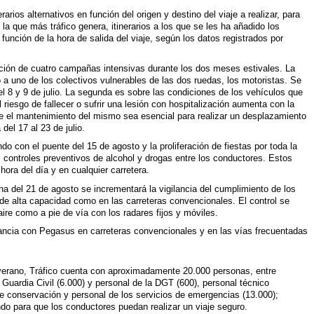
erarios alternativos en función del origen y destino del viaje a realizar, para
la que más tráfico genera, itinerarios a los que se les ha añadido los
función de la hora de salida del viaje, según los datos registrados por
ación de cuatro campañas intensivas durante los dos meses estivales. La
o a uno de los colectivos vulnerables de las dos ruedas, los motoristas. Se
 el 8 y 9 de julio. La segunda es sobre las condiciones de los vehículos que
l riesgo de fallecer o sufrir una lesión con hospitalización aumenta con la
ue el mantenimiento del mismo sea esencial para realizar un desplazamiento
del 17 al 23 de julio.
ndo con el puente del 15 de agosto y la proliferación de fiestas por toda la
s controles preventivos de alcohol y drogas entre los conductores. Estos
 hora del día y en cualquier carretera.
a del 21 de agosto se incrementará la vigilancia del cumplimiento de los
 de alta capacidad como en las carreteras convencionales. El control se
aire como a pie de vía con los radares fijos y móviles.
ilancia con Pegasus en carreteras convencionales y en las vías frecuentadas
e verano, Tráfico cuenta con aproximadamente 20.000 personas, entre
 Guardia Civil (6.000) y personal de la DGT (600), personal técnico
 conservación y personal de los servicios de emergencias (13.000);
ndo para que los conductores puedan realizar un viaje seguro.