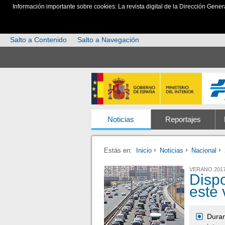
Información importante sobre cookies: La revista digital de la Dirección Gener
Salto a Contenido
Salto a Navegación
Noticias
Reportajes
Estás en:
Inicio
Noticias
Nacional
VERANO 201
Dispo
este
Duran