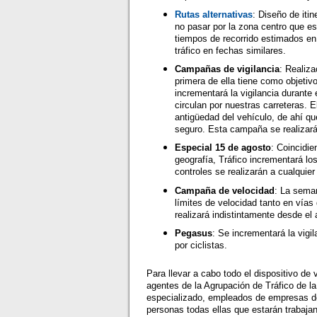
Rutas alternativas
: Diseño de itin
no pasar por la zona centro que es 
tiempos de recorrido estimados en 
tráfico en fechas similares.
Campañas de vigilancia
: Realiz
primera de ella tiene como objetiv
incrementará la vigilancia durante
circulan por nuestras carreteras. E
antigüedad del vehículo, de ahí q
seguro. Esta campaña se realizará 
Especial 15 de agosto
: Coincidie
geografía, Tráfico incrementará lo
controles se realizarán a cualquier
Campaña de velocidad
: La seman
límites de velocidad tanto en vías
realizará indistintamente desde el 
Pegasus
: Se incrementará la vig
por ciclistas.
Para llevar a cabo todo el dispositivo d
agentes de la Agrupación de Tráfico de la
especializado, empleados de empresas de
personas todas ellas que estarán trabaja