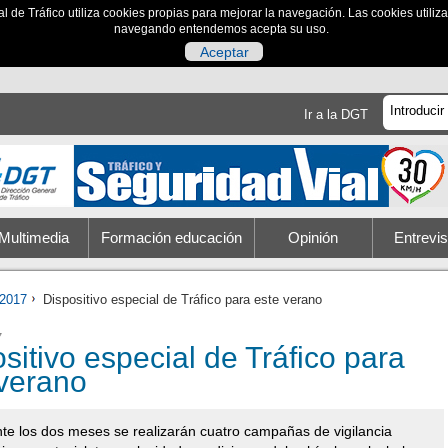
al de Tráfico utiliza cookies propias para mejorar la navegación. Las cookies utili
navegando entendemos acepta su uso.
Aceptar
Ir a la DGT
Multimedia
Formación educación
Opinión
Entrevis
2017
Dispositivo especial de Tráfico para este verano
7
sitivo especial de Tráfico para
 verano
te los dos meses se realizarán cuatro campañas de vigilancia