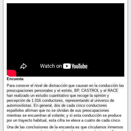
Encuesta
Para conocer el nivel de distracción que causan en la conducción las
preocupaciones personales y el estrés, BP, CASTROL y el RACE
han realizado un estudio cuantitativo que recoge la opinión y
percepción de 1.016 conductores, representando al universo de
automovilistas. En general, dos de cada cinco conductores
españoles afirman que no se olvidan de sus preocupaciones
mientras se encuentran al volante; y si esta conducción se produce
por un trayecto habitual, esta cifra se eleva a cuatro de cada cinco.
Una de las conclusiones de la encuesta es que circulamos inmersos