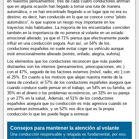
en nuestros pensamientos: tres de cada cuatro conductores afirman
que en alguna ocasión han llegado a tomar una ruta de manera
automática, o se han encontrado llegando a un lugar que no era su
destino; es decir, han conducido en lo que se conoce como “piloto
automático”, lo que supone un riesgo muy importante en los
trayectos más habituales. La mayoría de los encuestados coinciden
también en la importancia de no ponerse al volante en un estado
emocional alterado, ya que el 71% piensa que efectivamente puede
influir en una conducción segura. Aun así, un 54% de los
conductores españoles no suele evitar coger su vehículo aunque
esté emocionalmente alterado (estrés, enfado, alegría, euforia).
Los elementos que los conductores reconocen que más pueden
distraerles son los internos (pensamientos, preocupaciones, etc.)
con el 47%, seguido de los factores externos (móvil, radio, etc.) con
el 25%. En cuanto a los motivos que alejan nuestra mente de la
tarea de conducir, el 57% de los conductores españoles asegura que
cuando conduce suele pensar en el trabajo, un 54% en su familia, un
35% en el dinero o los problemas económicos, un 33% en su pareja
y un 27% en la salud,. Además, el 51% de los conductores
españoles asegura que su conducción es más agresiva cuando se
encuentran estresados, y un 52% nos dice que es la propia
conducción lo que les puede llegar a estresar.
Consejos para mantener la atención al volante
Una conducción responsable y relajada es fundamental, por eso,