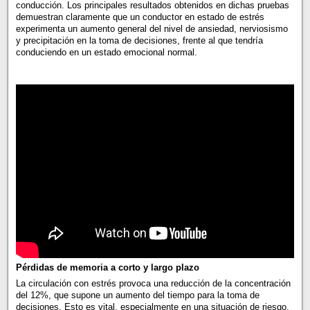
conducción. Los principales resultados obtenidos en dichas pruebas
demuestran claramente que un conductor en estado de estrés
experimenta un aumento general del nivel de ansiedad, nerviosismo
y precipitación en la toma de decisiones, frente al que tendría
conduciendo en un estado emocional normal.
Pérdidas de memoria a corto y largo plazo
La circulación con estrés provoca una reducción de la concentración
del 12%, que supone un aumento del tiempo para la toma de
decisiones. Esto es vital, especialmente en una situación de riesgo,