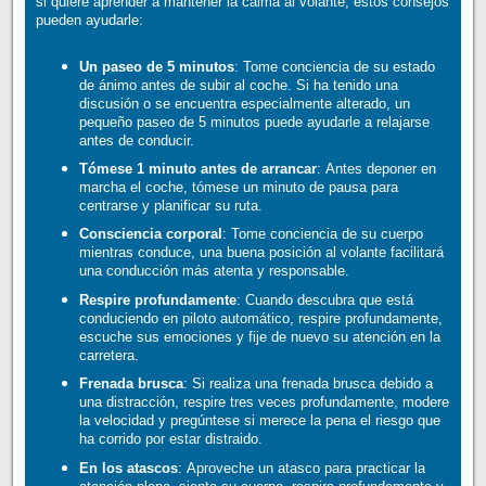
si quiere aprender a mantener la calma al volante, estos consejos
pueden ayudarle:
Un paseo de 5 minutos
: Tome conciencia de su estado
de ánimo antes de subir al coche. Si ha tenido una
discusión o se encuentra especialmente alterado, un
pequeño paseo de 5 minutos puede ayudarle a relajarse
antes de conducir.
Tómese 1 minuto antes de arrancar
: Antes deponer en
marcha el coche, tómese un minuto de pausa para
centrarse y planificar su ruta.
Consciencia corporal
: Tome conciencia de su cuerpo
mientras conduce, una buena posición al volante facilitará
una conducción más atenta y responsable.
Respire profundamente
: Cuando descubra que está
conduciendo en piloto automático, respire profundamente,
escuche sus emociones y fije de nuevo su atención en la
carretera.
Frenada brusca
: Si realiza una frenada brusca debido a
una distracción, respire tres veces profundamente, modere
la velocidad y pregúntese si merece la pena el riesgo que
ha corrido por estar distraido.
En los atascos
: Aproveche un atasco para practicar la