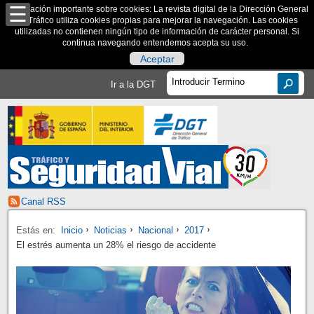
Información importante sobre cookies: La revista digital de la Dirección General
de Tráfico utiliza cookies propias para mejorar la navegación. Las cookies
utilizadas no contienen ningún tipo de información de carácter personal. Si
continua navegando entendemos acepta su uso.
Aceptar
Ir a la DGT
Canal RSS
Estás en:
Inicio
Noticias
Nacional
2017
El estrés aumenta un 28% el riesgo de accidente