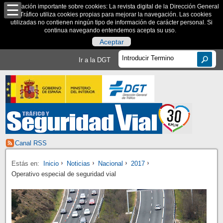
Información importante sobre cookies: La revista digital de la Dirección General
de Tráfico utiliza cookies propias para mejorar la navegación. Las cookies
utilizadas no contienen ningún tipo de información de carácter personal. Si
continua navegando entendemos acepta su uso.
Aceptar
Ir a la DGT
Canal RSS
Estás en:
Inicio
Noticias
Nacional
2017
Operativo especial de seguridad vial