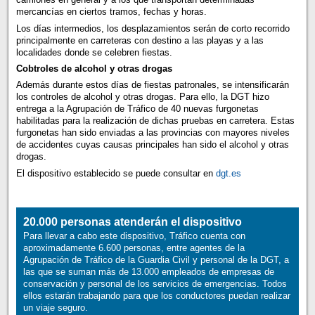
mercancías en ciertos tramos, fechas y horas.
Los días intermedios, los desplazamientos serán de corto recorrido
principalmente en carreteras con destino a las playas y a las
localidades donde se celebren fiestas.
Cobtroles de alcohol y otras drogas
Además durante estos días de fiestas patronales, se intensificarán
los controles de alcohol y otras drogas. Para ello, la DGT hizo
entrega a la Agrupación de Tráfico de 40 nuevas furgonetas
habilitadas para la realización de dichas pruebas en carretera. Estas
furgonetas han sido enviadas a las provincias con mayores niveles
de accidentes cuyas causas principales han sido el alcohol y otras
drogas.
El dispositivo establecido se puede consultar en
dgt.es
20.000 personas atenderán el dispositivo
Para llevar a cabo este dispositivo, Tráfico cuenta con
aproximadamente 6.600 personas, entre agentes de la
Agrupación de Tráfico de la Guardia Civil y personal de la DGT, a
las que se suman más de 13.000 empleados de empresas de
conservación y personal de los servicios de emergencias. Todos
ellos estarán trabajando para que los conductores puedan realizar
un viaje seguro.