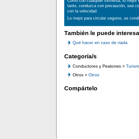
Como con cualquier tormenta, lo mejor 
tanto, conduzca con precaución, sea co
con la velocidad.
Lo mejor para circular seguros, es con
También le puede interesa
Qué hacer en caso de riada
Categoría/s
Conductores y Peatones >
Turis
Otros >
Otros
Compártelo