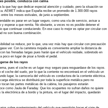
o es posible, conduzca con calma
 la que hay que dedicar especial atención y cuidado, pero la situación se
trica. AEMET indica que España recibe un promedio de 1.300.000 rayos
n entre los meses estivales, de junio a septiembre.
ndable es parar en un lugar seguro, como una vía de servicio, avisar a
y esperar a que remita. No obstante, a veces no es posible detener el
o que continuar conduciendo. En ese caso lo mejor es optar por circular con
idad no son buena combinación.
ibilidad se reduce, por lo que, una vez más hay que circular con precaución
gase ver. Con la carretera mojada es conveniente ampliar la distancia de
 con las frenadas largas pues harán que el vehículo resbale, sobretodo en
 poco en lugar de pisar a fondo el pedal.
egerse de los rayos
o tema, pues el coche es un lugar muy seguro para resguardase de los rayos.
 el coche del suelo, por lo que la corriente no encontrará en el vehículo un
undo lugar, la carrocería del vehículo es conductora de la corriente eléctrica.
arga eléctrica se distribuirá por toda la superficie metálica pero no
se tocan las partes metálicas de la cabina, los pasajeros estarán
oce como Jaula de Faraday. Que los ocupantes no sufran daños no quiere
la electrónica de a bordo y la pintura, en el lugar del impacto, quedarán
sejos sobre mantenimiento del vehículo que permitirán hacer el viaje de