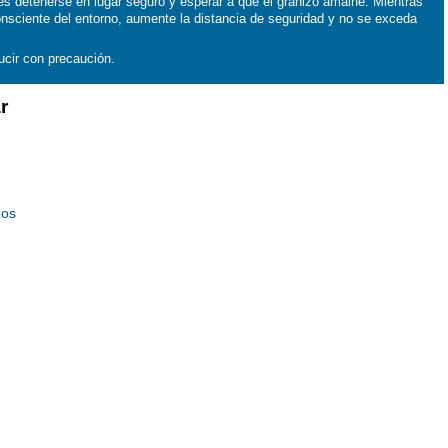
es detenerse en lugar seguro y esperar a que el granizo amaine. Mientras
nsciente del entorno, aumente la distancia de seguridad y no se exceda
ducir con precaución.
r
mos