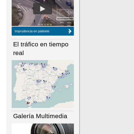
NÚMERO ACTUAL
HEMEROTECA
Imprudencia en patinete
El tráfico en tiempo
real
Galería Multimedia