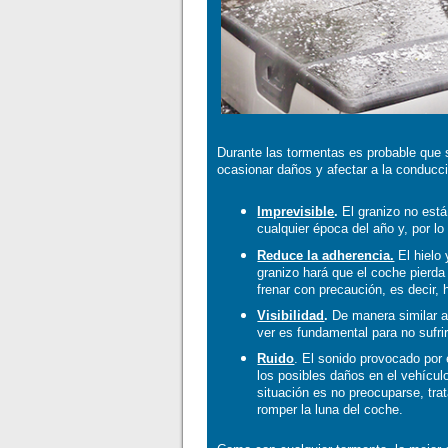
Durante las tormentas es probable que 
ocasionar daños y afectar a la conducc
Imprevisible
.
El granizo no está
cualquier época del año y, por lo
Reduce la adherencia.
El hielo 
granizo hará que el coche pierda 
frenar con precaución, es decir, 
Visibilidad
.
De manera similar a 
ver es fundamental para no sufri
Ruido
. El sonido provocado por 
los posibles daños en el vehícul
situación es no preocuparse, trat
romper la luna del coche.