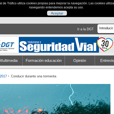
al de Tráfico utiliza cookies propias para mejorar la navegación. Las cookies utili
navegando entendemos acepta su uso.
Aceptar
Ir a la DGT
Multimedia
Formación educación
Opinión
Entrevis
2017
Conducir durante una tormenta