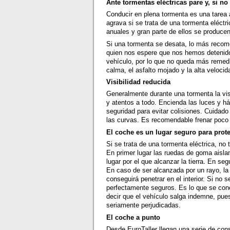
Ante tormentas eléctricas pare y, si n
Conducir en plena tormenta es una tarea a
agrava si se trata de una tormenta eléc
anuales y gran parte de ellos se produce
Si una tormenta se desata, lo más recome
quien nos espere que nos hemos detenido 
vehículo, por lo que no queda más remedi
calma, el asfalto mojado y la alta veloc
Visibilidad reducida
Generalmente durante una tormenta la vis
y atentos a todo. Encienda las luces y há
seguridad para evitar colisiones. Cuidado
las curvas. Es recomendable frenar poco a
El coche es un lugar seguro para prot
Si se trata de una tormenta eléctrica, n
En primer lugar las ruedas de goma aislan
lugar por el que alcanzar la tierra. En seg
En caso de ser alcanzada por un rayo, la c
conseguirá penetrar en el interior. Si no 
perfectamente seguros. Es lo que se con
decir que el vehículo salga indemne, pues 
seriamente perjudicadas.
El coche a punto
Desde EuroTaller llegan una serie de con