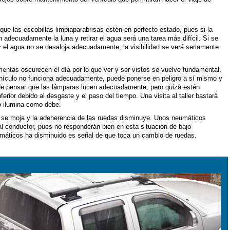
ue las escobillas limpiaparabrisas estén en perfecto estado, pues si la
adecuadamente la luna y retirar el agua será una tarea más difícil. Si se
y el agua no se desaloja adecuadamente, la visibilidad se verá seriamente
entas oscurecen el día por lo que ver y ser vistos se vuelve fundamental.
ehículo no funciona adecuadamente, puede ponerse en peligro a sí mismo y
ede pensar que las lámparas lucen adecuadamente, pero quizá estén
erior debido al desgaste y el paso del tiempo. Una visita al taller bastará
lo ilumina como debe.
me se moja y la adeherencia de las ruedas disminuye. Unos neumáticos
al conductor, pues no responderán bien en esta situación de bajo
eumáticos ha disminuido es señal de que toca un cambio de ruedas.