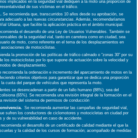
os implicados en la seguridad vial dediquen a la moto una proporción de
resentatividad de sus víctimas en el tráfico.
.
Se recomienda que, transcurridos 10 años desde su aprobación, se
para adecuarlo a las nuevas circunstancias. Además, recomendaríamos
ial Urbana, que facilite la aplicación práctica en el ámbito municipal.
comienda el desarrollo de una Ley de Usuarios Vulnerables. También se
onsables de la seguridad vial, tanto en carretera como en ciudad, sea
usuario de moto, como referente en el tema de los desplazamientos en
 asociaciones de motociclistas.
enda la promoción de las políticas de tráfico calmado o “zonas 30” por su
 de los motociclistas por lo que supone de actuación sobre la velocidad y
s modos de desplazamiento.
recomienda la ordenación e incremento del aparcamiento de motos en la
leciendo criterios objetivos para garantizar que se dedica una proporción
a la cuota del parque de vehículos que representa la moto.
entes se desencadenan a partir de un fallo humano (88%), sea del
colisiona (65%). Se recomienda una revisión integral de la formación en el
 la revisión del sistema de permisos de conducción
convivencia.
Se recomienda aumentar las campañas de seguridad vial,
que sufren los conductores de ciclomotores y motocicletas en ciudad por
s y de su vulnerabilidad en caso de accidente.
ecomienda el desarrollo de un certificado de calidad mediante el que la
s escuelas y la calidad de los cursos de formación; acompañado de medidas