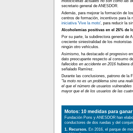
motocicletas actuales no son como las d
secretario general de ANESDOR.
Además, para mejorar la formación de lo
centros de formación, incentivos para la 
iniciativa 'Vive la moto'
, para reducir la s
Alcoholemias positivas en el 26% de lo
Por su parte, la subdirectora general de 
creciente siniestralidad de los motorista
ningún otro vehículos.
Asimismo, ha destacado el progresivo env
dato preocupante respecto al consumo de 
fallecidos en accidente en 2016 hubiera d
señalado Ramírez.
Durante las conclusiones, patrono de la 
"la moto no es un problema sino una real
el que el número de usuarios vulnerables 
mayor que el de los usuarios de las cuat
Motos: 10 medidas para ganar
Fundación Pons y ANESDOR han elabora
conductores de dos ruedas y del conjunt
1. Recursos.
En 2016, el parque de mot