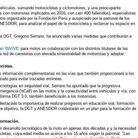
ehículos, sumando motocicletas y ciclomotores, y una preocupante
es con motoristas implicados en 2016, con casi 400 fallecidos), especialistas
tro organizado por la Fundación Pons y auspiciado por la patronal de los
NESDOR, para analizar el papel de la motocicleta y reclamar su espacio en
e la DGT, Gregorio Serrano, ha anunciado varias medidas que contribuirán a
.
an 'INVIVE'
para motos en colaboración con los distintos titulares de las
la red de carreteras con elevada siniestralidad de motoristas y adoptar
ristas.
s información complementarias en las vías que también proporcionará a los
zado para evitar trazadas erróneas.
ecnologías en seguridad vial, Serrano ha apuntado que la progresiva
ergencia ('eCall') en las motos y la conectividad entre vehículos y vía, con
aforma DGT 3.0, también beneficiarán a los motoristas.
 destacado la importancia de realizar progresos en educación vial, formación
te objetivo, la DGT y ANESDOR colaborarán en un plan para la formación de
formación.
desarrollo tecnológico de la moto en apenas dos décadas y y la necesidad
cletas, cuya edad media se acerca a los 15 años según la patronal.
"Las