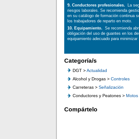
9. Conductores profesionales.
La segu
riesgos laborales. Se recomienda gestio
en su catálogo de formación continua s
los trabajadores de reparto en moto.
10. Equipamiento.
Se recomienda abrir
obligación del uso de guantes en los de
equipamiento adecuado para minimizar 
Categoría/s
DGT >
Actualidad
Alcohol y Drogas >
Controles
Carreteras >
Señalización
Conductores y Peatones >
Motos
Compártelo