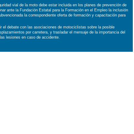
ridad vial de la moto debe estar incluida en los planes de prevención de
nar ante la Fundación Estatal para la Formación en el Empleo la inclusión
ubvencionada la correspondiente oferta de formación y capacitación para
 el debate con las asociaciones de motociclistas sobre la posible
splazamientos por carretera, y trasladar el mensaje de la importancia del
las lesiones en caso de accidente.