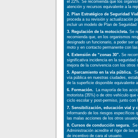
el 22%. Se recomienda que los organism
atención y recursos equivalente a la rep
2. Plan Estratégico de Seguridad Vial
proceda a su revisión y actualización 
incluir un modelo de Plan de Seguridad V
3. Regulación de la motocicleta.
Se re
recomienda que, en los organismos resp
designado un funcionario, a poder ser 
moto y en contacto permanente con las
4. Extensión de “zonas 30”.
Se recomi
significativa incidencia en la seguridad
mejora de la convivencia con los otro
5. Aparcamiento en la vía pública.
Se 
vía pública en nuestras ciudades, estab
de la superficie disponible equivalente 
6. Formación.
La mayoría de los accid
motorista (35%) o de otro vehículo que 
ciclo escolar y post-permiso, junto con
7. Sensibilización, educación vial y 
informando de los riesgos específicos 
las malas acciones de los otros usuario
8. Cursos de conducción segura.
Se r
Administración acredite el rigor de la
de incentivo de cara al usuario.