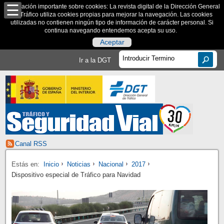
Información importante sobre cookies: La revista digital de la Dirección General
de Tráfico utiliza cookies propias para mejorar la navegación. Las cookies
utilizadas no contienen ningún tipo de información de carácter personal. Si
continua navegando entendemos acepta su uso.
Aceptar
Ir a la DGT
Canal RSS
Estás en:
Inicio
Noticias
Nacional
2017
Dispositivo especial de Tráfico para Navidad