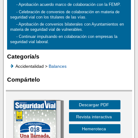
- Aprobación acuerdo marco de colaboración con la FEMP.
- Celebración de convenios de colaboración en materia de
seguridad vial con los titulares de las vías.
- Aprobación de convenios bilaterales con Ayuntamientos en
materia de seguridad vial de vulnerables.
- Continuar impulsando en colaboración con empresas la
seguridad vial laboral.
Categoría/s
Accidentalidad >
Balances
Compártelo
Descargar PDF
Revista interactiva
Hemeroteca