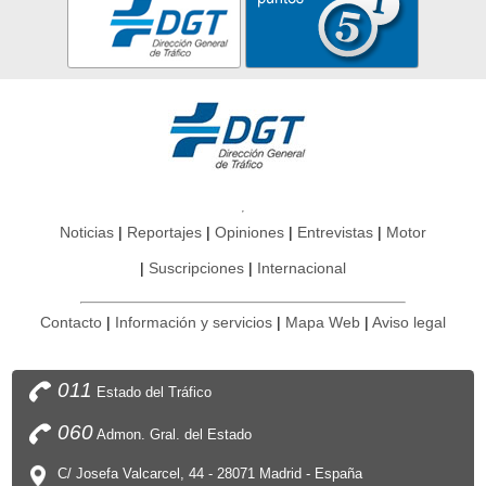
Noticias
Reportajes
Opiniones
Entrevistas
Motor
Suscripciones
Internacional
Contacto
Información y servicios
Mapa Web
Aviso legal
011
Estado del Tráfico
060
Admon. Gral. del Estado
C/ Josefa Valcarcel, 44 - 28071 Madrid - España