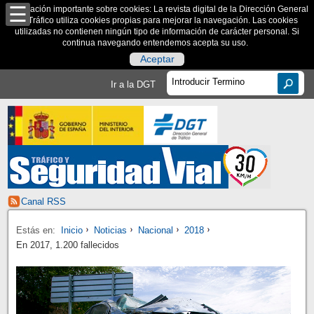
Información importante sobre cookies: La revista digital de la Dirección General
de Tráfico utiliza cookies propias para mejorar la navegación. Las cookies
utilizadas no contienen ningún tipo de información de carácter personal. Si
continua navegando entendemos acepta su uso.
Aceptar
Ir a la DGT
Canal RSS
Estás en:
Inicio
Noticias
Nacional
2018
En 2017, 1.200 fallecidos