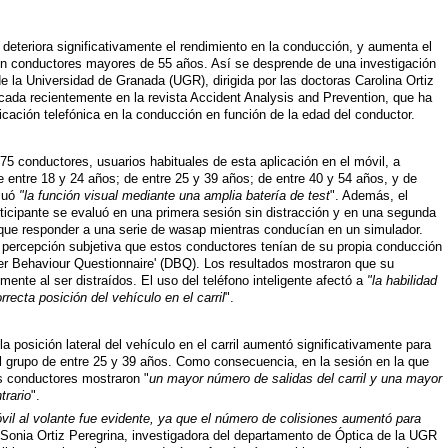
eteriora significativamente el rendimiento en la conducción, y aumenta el
n conductores mayores de 55 años. Así se desprende de una investigación
e la Universidad de Granada (UGR), dirigida por las doctoras Carolina Ortiz
cada recientemente en la revista Accident Analysis and Prevention, que ha
icación telefónica en la conducción en función de la edad del conductor.
 75 conductores, usuarios habituales de esta aplicación en el móvil, a
e entre 18 y 24 años; de entre 25 y 39 años; de entre 40 y 54 años, y de
aluó
"la función visual mediante una amplia batería de test
". Además, el
ticipante se evaluó en una primera sesión sin distracción y en una segunda
n que responder a una serie de wasap mientras conducían en un simulador.
a percepción subjetiva que estos conductores tenían de su propia conducción
r Behaviour Questionnaire' (DBQ). Los resultados mostraron que su
nte al ser distraídos. El uso del teléfono inteligente afectó a
"la habilidad
recta posición del vehículo en el carril
".
a posición lateral del vehículo en el carril aumentó significativamente para
l grupo de entre 25 y 39 años. Como consecuencia, en la sesión en la que
s conductores mostraron "
un mayor número de salidas del carril y una mayor
trario
".
óvil al volante fue evidente, ya que el número de colisiones aumentó para
 Sonia Ortiz Peregrina, investigadora del departamento de Óptica de la UGR