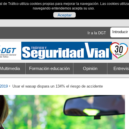
al de Tráfico utiliza cookies propias para mejorar la navegación. Las cookies utili
navegando entendemos acepta su uso.
Aceptar
Ir a la DGT
Multimedia
Formación educación
Opinión
Entrevis
2019
Usar el wasap dispara un 134% el riesgo de accidente