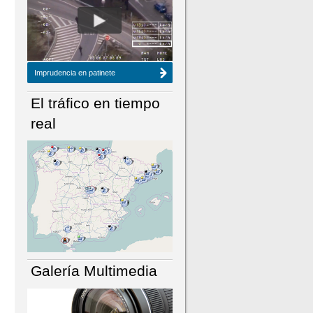
NÚMERO ACTUAL
HEMEROTECA
Imprudencia en patinete
El tráfico en tiempo
real
Galería Multimedia