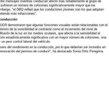
cribir mensajes mientras conducían afectó más notablemente al grupo de
ufrieron un número de colisiones significativamente mayor que los
embargo, "
el DBQ reflejó que los conductores jóvenes son los que adoptan
etiendo más infracciones
".
 conducción
la UGR demostraron que algunas funciones visuales están relacionadas con el
erioro de la sensibilidad al contraste como el incremento del nivel de
difusión de la luz en los medios oculares, que afecta a la sensibilidad al
ión estadísticamente significativa con un mayor número de colisiones, una
y un peor control lateral del vehículo.
es del rendimiento en la conducción, por lo que deberían ser incluidos en
renovación del permiso de conducir
", ha destacado Sonia Ortiz Peregrina.