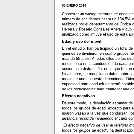
08 ENERO 2019
Contestar un wasap mientras se conduce d
número de accidentes hasta un 134,5% e
realizada por el departamento de Óptica d
Herrera y Rosario González Anera y publi
analizado cómo influye el uso de esta apl
Edad y uso del móvil
En el estudio, han participado un total de
quienes se dividieron en cuatro grupos, d
más de 55 años. A todos ellos se les ev
rendimiento en la conducción de cada par
sesión bajo distracción, en la que tenía
Finalmente, se recopilaron datos sobre l
mediante una encuesta denominada 'Drive
capacidad para conducir empeoró notableme
de los participantes para mantener una cor
Efectos negativos
De este modo, la desviación estándar de l
todos los grupos de edad, excepto para e
usaron wasap a la vez que conducían, lo
distancia recorrida invadiendo el carril con
"
El efecto negativo de usar el teléfono m
todos los grupos de edad
", ha destacado