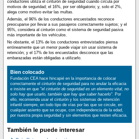
conductores utiliza el cinturón de seguridad cuando circula por
motivos de seguridad; el 16%, por ser obligatorio; y, solo el 2%,
alega como motivo evitar las multas.
Además, el 96% de los conductores encuestados reconoce
preocuparse por llevar a sus pasajeros correctamente sujetos; y el
95%, considera al cinturón como el sistema de seguridad pasiva
más importante de los vehículos.
No obstante, el 13% de los conductores entrevistados piensa
erróneamente que un menor puede viajar sin usar sistema de
retención; y el 17% de los encuestados desconoce que las
embarazadas están obligadas a utilizarlo.
Bien colocado
Fundación CEA hace hincapié en la importancia de colocar
correctamente el cinturón de seguridad para no anular la eficacia
e insiste en que
"el cinturón de seguridad es un elemento vital, no
solo hay que usarlo, también que hay que saber hacerlo"
. Por
ello, recomienda usar el cinturón y los sistemas de retención
infantil siempre, en todo tipo de vías por las que se circule, en
cualquier asiento que se ocupe, con independencia de la edad,
por nuestra propia seguridad y sin elementos que resten eficacia.
También le puede interesar