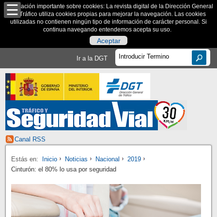
Información importante sobre cookies: La revista digital de la Dirección General
de Tráfico utiliza cookies propias para mejorar la navegación. Las cookies
utilizadas no contienen ningún tipo de información de carácter personal. Si
continua navegando entendemos acepta su uso.
Aceptar
Ir a la DGT
Canal RSS
Estás en:
Inicio
Noticias
Nacional
2019
Cinturón: el 80% lo usa por seguridad