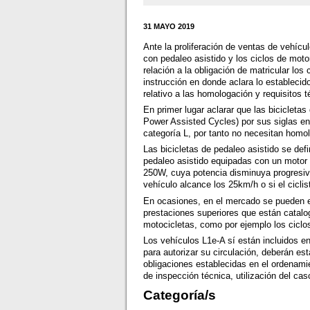
31 MAYO 2019
Ante la proliferación de ventas de vehícul
con pedaleo asistido y los ciclos de moto
relación a la obligación de matricular lo
instrucción en donde aclara lo estableci
relativo a las homologación y requisitos t
En primer lugar aclarar que las biciclet
Power Assisted Cycles) por sus siglas en 
categoría L, por tanto no necesitan homol
Las bicicletas de pedaleo asistido se de
pedaleo asistido equipadas con un motor e
250W, cuya potencia disminuya progresiv
vehículo alcance los 25km/h o si el ciclis
En ocasiones, en el mercado se pueden en
prestaciones superiores que están catalo
motocicletas, como por ejemplo los ciclo
Los vehículos L1e-A sí están incluidos en
para autorizar su circulación, deberán es
obligaciones establecidas en el ordenamien
de inspección técnica, utilización del cas
Categoría/s