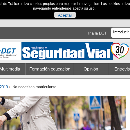
al de Tráfico utiliza cookies propias para mejorar la navegación. Las cookies utili
navegando entendemos acepta su uso.
Aceptar
Ir a la DGT
Multimedia
Formación educación
Opinión
Entrevis
2019
No necesitan matricularse