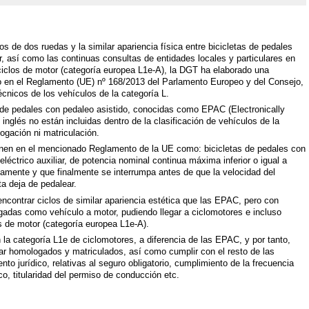
os de dos ruedas y la similar apariencia física entre bicicletas de pedales
r, así como las continuas consultas de entidades locales y particulares en
s ciclos de motor (categoría europea L1e-A), la DGT ha elaborado una
do en el Reglamento (UE) nº 168/2013 del Parlamento Europeo y del Consejo,
écnicos de los vehículos de la categoría L.
as de pedales con pedaleo asistido, conocidas como EPAC (Electronically
inglés no están incluidas dentro de la clasificación de vehículos de la
ogación ni matriculación.
finen en el mencionado Reglamento de la UE como: bicicletas de pedales con
léctrico auxiliar, de potencia nominal continua máxima inferior o igual a
amente y que finalmente se interrumpa antes de que la velocidad del
ta deja de pedalear.
contrar ciclos de similar apariencia estética que las EPAC, pero con
gadas como vehículo a motor, pudiendo llegar a ciclomotores e incluso
s de motor (categoría europea L1e-A).
 la categoría L1e de ciclomotores, a diferencia de las EPAC, y por tanto,
tar homologados y matriculados, así como cumplir con el resto de las
to jurídico, relativas al seguro obligatorio, cumplimiento de la frecuencia
co, titularidad del permiso de conducción etc.