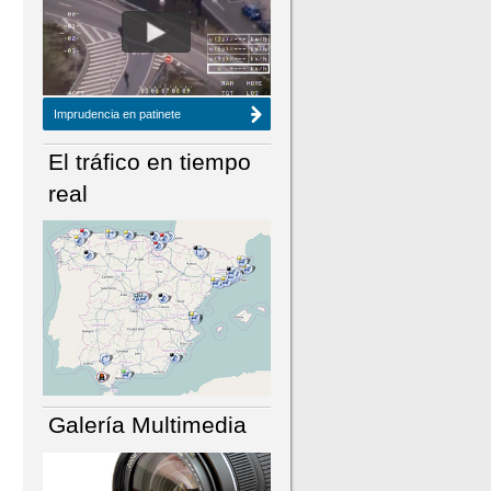
NÚMERO ACTUAL
HEMEROTECA
Imprudencia en patinete
El tráfico en tiempo
real
Galería Multimedia