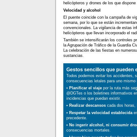
helicópteros y drones de los que dispone 
Velocidad y alcohol
El puente coincide con la campaña de vig
semana, por lo que se están incrementand
convencionales. La vigilancia de estas in
helicópteros que llevan incorporado el ra
También se intensificarán los controles p
la Agrupación de Tráfico de la Guardia Ci
La celebración de las fiestas en numero
sustancias.
Gestos sencillos que pueden e
Todos podemos evitar los accidentes, 
consecuencias letales para uno mismo o
•
Planificar el viaje
por la ruta más seg
@DGTes o los boletines informativos en r
incidencias que puedan existir.
•
Realizar descansos
cada dos horas, l
•
Respetar la velocidad establecida
en
precedente.
•
No ingerir alcohol, ni consumir dr
consecuencias mortales.