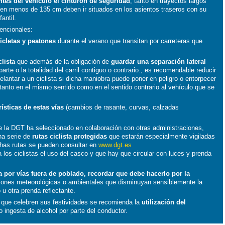
tes del vehículo el cinturón de seguridad
, tanto en trayectos largos
en menos de 135 cm deben ir situados en los asientos traseros con su
antil.
vencionales:
icletas y peatones
durante el verano que transitan por carreteras que
clista
que además de la obligación de
guardar una separación lateral
arte o la totalidad del carril contiguo o contrario., es recomendable reducir
elantar a un ciclista si dicha maniobra puede poner en peligro o entorpecer
n tanto en el mismo sentido como en el sentido contrario al vehículo que se
ísticas de estas vías
(cambios de rasante, curvas, calzadas
que la DGT ha seleccionado en colaboración con otras administraciones,
una serie de
rutas ciclista protegidas
que estarán especialmente vigiladas
ichas rutas se pueden consultar en
www.dgt.es
 los ciclistas el uso del casco y que hay que circular con luces y prenda
a por vías fuera de poblado, recordar que debe hacerlo por la
iones meteorológicas o ambientales que disminuyan sensiblemente la
o u otra prenda reflectante.
 que celebren sus festividades se recomienda la
utilización del
 ingesta de alcohol por parte del conductor.