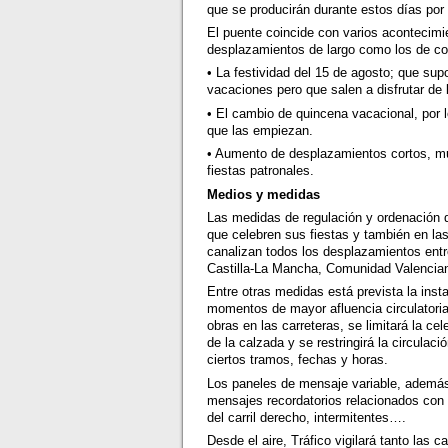
que se producirán durante estos días por 
El puente coincide con varios acontecimi
desplazamientos de largo como los de cor
• La festividad del 15 de agosto; que su
vacaciones pero que salen a disfrutar de
• El cambio de quincena vacacional, por l
que las empiezan.
• Aumento de desplazamientos cortos, mu
fiestas patronales.
Medios y medidas
Las medidas de regulación y ordenación d
que celebren sus fiestas y también en la
canalizan todos los desplazamientos entr
Castilla-La Mancha, Comunidad Valencian
Entre otras medidas está prevista la inst
momentos de mayor afluencia circulatori
obras en las carreteras, se limitará la c
de la calzada y se restringirá la circula
ciertos tramos, fechas y horas.
Los paneles de mensaje variable, además 
mensajes recordatorios relacionados con 
del carril derecho, intermitentes….
Desde el aire, Tráfico vigilará tanto las