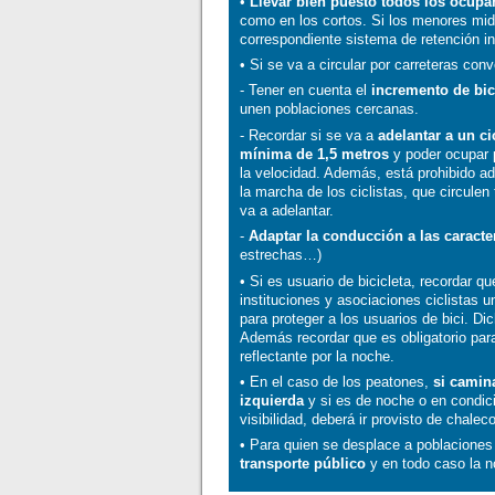
•
Llevar bien puesto todos los ocupan
como en los cortos. Si los menores mid
correspondiente sistema de retención inf
• Si se va a circular por carreteras con
- Tener en cuenta el
incremento de bic
unen poblaciones cercanas.
- Recordar si se va a
adelantar a un ci
mínima de 1,5 metros
y poder ocupar p
la velocidad. Además, está prohibido ad
la marcha de los ciclistas, que circule
va a adelantar.
-
Adaptar la conducción a las caracter
estrechas…)
• Si es usuario de bicicleta, recordar 
instituciones y asociaciones ciclistas 
para proteger a los usuarios de bici. D
Además recordar que es obligatorio para
reflectante por la noche.
• En el caso de los peatones,
si camin
izquierda
y si es de noche o en condic
visibilidad, deberá ir provisto de chalec
• Para quien se desplace a poblaciones
transporte público
y en todo caso la no