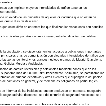
carretera.
entos que implican mayores intensidades de tráfico tanto en los
te recorrido:
pone un éxodo de las ciudades de aquellos ciudadanos que no están de
 los cuatro días de descanso.
o que coincidirán en carretera los que finalizan las vacaciones con aquellos
chos de ellos por vías convencionales, entre localidades que celebran
e la circulación, se dispondrán en los accesos a poblaciones importantes
s principales vías de comunicación con elevadas intensidades de tráfico que
e las zonas de litoral y los grandes núcleos urbanos de Madrid, Barcelona,
a, Galicia, Murcia y Andalucía.
alación de carriles reversibles y adicionales mediante conos que en los
a supondrán más de 600 km. simultáneamente. Asimismo, se paralizarán las
elebración de pruebas deportivas y otros eventos que supongan la ocupación
ción de camiones en general, y de mercancías peligrosas en particular, en
de informar de las incidencias que se produzcan en carretera, recogerán
la seguridad vial: descanso, uso del cinturón de seguridad, velocidad, uso
 carreteras convencionales como las vías de alta capacidad con los