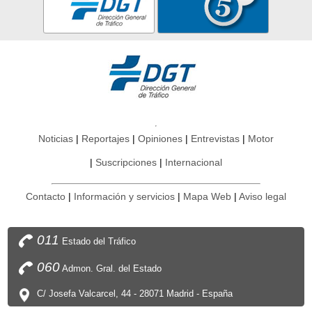
Noticias
Reportajes
Opiniones
Entrevistas
Motor
Suscripciones
Internacional
Contacto
Información y servicios
Mapa Web
Aviso legal
011
Estado del Tráfico
060
Admon. Gral. del Estado
C/ Josefa Valcarcel, 44 - 28071 Madrid - España