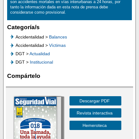
son accidentes mortales en vías interurbanas a 24 horas, por
tanto la información dada en esta nota de prensa debe
considerarse como provisional.
Categoría/s
Accidentalidad >
Balances
Accidentalidad >
Víctimas
DGT >
Actualidad
DGT >
Institucional
Compártelo
Descargar PDF
Revista interactiva
Hemeroteca