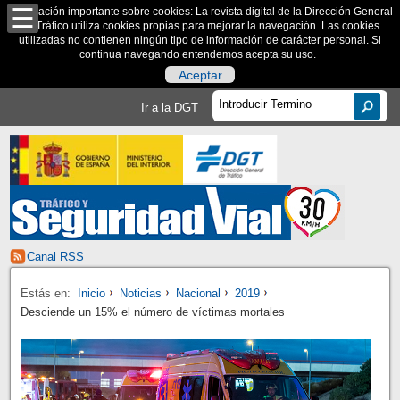
Información importante sobre cookies: La revista digital de la Dirección General
de Tráfico utiliza cookies propias para mejorar la navegación. Las cookies
utilizadas no contienen ningún tipo de información de carácter personal. Si
continua navegando entendemos acepta su uso.
Aceptar
Ir a la DGT
Canal RSS
Estás en:
Inicio
Noticias
Nacional
2019
Desciende un 15% el número de víctimas mortales