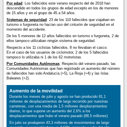
Por edad
: Los fallecidos este verano respecto del de 2018 han
descendido en todos los grupos de edad excepto en los de menores
de 15 años y en el grupo de 45 a 54 años.
Sistemas de seguridad
: 23 de los 110 fallecidos que viajaban en
turismo o furgoneta no hacían uso del cinturón de seguridad en el
momento del accidente.
De los 5 menores de 12 años fallecidos en turismo o furgoneta, 2 de
ellos tampoco utilizaban ningún sistema de seguridad.
Respecto a los 11 ciclistas fallecidos, 8 no llevaban el casco.
En el caso de los usuarios de ciclomotor, 2 de los 5 fallecidos
tampoco lo utilizaba ni 1 de los 62 motoristas.
Por Comunidades Autónomas
: Respecto del verano pasado, las
Comunidades Autónomas que han registrado un aumento del número
de fallecidos han sido Andalucía (+5), La Rioja (+4) y las Islas
Baleares (+2).
Aumento de la movilidad
Durante los meses de julio y agosto se han producido 91,1
millones de desplazamientos de largo recorrido por nuestras
carreteras, con una media de 1,5 millones desplazamientos
diarios, lo que supone un aumento del 2,6% a los
desplazamientos que hubo el verano pasado (88,5 millones)
En julio se produjeron 43,3 millones de movimientos de largo