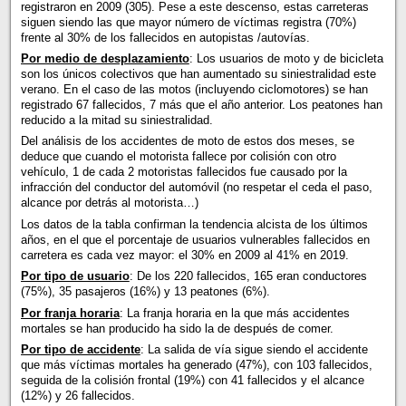
registraron en 2009 (305). Pese a este descenso, estas carreteras
siguen siendo las que mayor número de víctimas registra (70%)
frente al 30% de los fallecidos en autopistas /autovías.
Por medio de desplazamiento
: Los usuarios de moto y de bicicleta
son los únicos colectivos que han aumentado su siniestralidad este
verano. En el caso de las motos (incluyendo ciclomotores) se han
registrado 67 fallecidos, 7 más que el año anterior. Los peatones han
reducido a la mitad su siniestralidad.
Del análisis de los accidentes de moto de estos dos meses, se
deduce que cuando el motorista fallece por colisión con otro
vehículo, 1 de cada 2 motoristas fallecidos fue causado por la
infracción del conductor del automóvil (no respetar el ceda el paso,
alcance por detrás al motorista…)
Los datos de la tabla confirman la tendencia alcista de los últimos
años, en el que el porcentaje de usuarios vulnerables fallecidos en
carretera es cada vez mayor: el 30% en 2009 al 41% en 2019.
Por tipo de usuario
: De los 220 fallecidos, 165 eran conductores
(75%), 35 pasajeros (16%) y 13 peatones (6%).
Por franja horaria
: La franja horaria en la que más accidentes
mortales se han producido ha sido la de después de comer.
Por tipo de accidente
: La salida de vía sigue siendo el accidente
que más víctimas mortales ha generado (47%), con 103 fallecidos,
seguida de la colisión frontal (19%) con 41 fallecidos y el alcance
(12%) y 26 fallecidos.