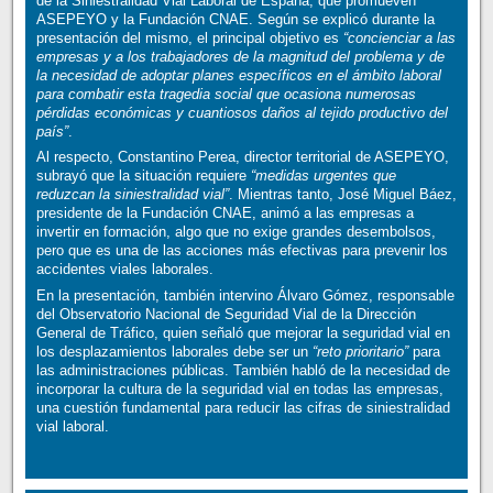
de la Siniestralidad Vial Laboral de España, que promueven
ASEPEYO y la Fundación CNAE. Según se explicó durante la
presentación del mismo, el principal objetivo es
“concienciar a las
empresas y a los trabajadores de la magnitud del problema y de
la necesidad de adoptar planes específicos en el ámbito laboral
para combatir esta tragedia social que ocasiona numerosas
pérdidas económicas y cuantiosos daños al tejido productivo del
país”
.
Al respecto, Constantino Perea, director territorial de ASEPEYO,
subrayó que la situación requiere
“medidas urgentes que
reduzcan la siniestralidad vial”
. Mientras tanto, José Miguel Báez,
presidente de la Fundación CNAE, animó a las empresas a
invertir en formación, algo que no exige grandes desembolsos,
pero que es una de las acciones más efectivas para prevenir los
accidentes viales laborales.
En la presentación, también intervino Álvaro Gómez, responsable
del Observatorio Nacional de Seguridad Vial de la Dirección
General de Tráfico, quien señaló que mejorar la seguridad vial en
los desplazamientos laborales debe ser un
“reto prioritario”
para
las administraciones públicas. También habló de la necesidad de
incorporar la cultura de la seguridad vial en todas las empresas,
una cuestión fundamental para reducir las cifras de siniestralidad
vial laboral.