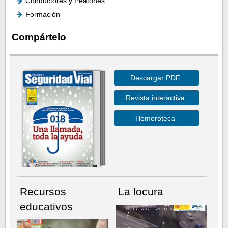
Conductores y Peatones
Formación
Compártelo
Descargar PDF
Revista interactiva
Hemeroteca
Recursos
La locura
educativos