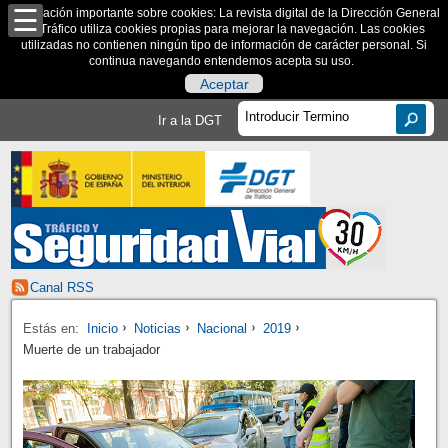
Información importante sobre cookies: La revista digital de la Dirección General
de Tráfico utiliza cookies propias para mejorar la navegación. Las cookies
utilizadas no contienen ningún tipo de información de carácter personal. Si
continua navegando entendemos acepta su uso.
Aceptar
Ir a la DGT
Canal RSS
Estás en:
Inicio
Noticias
Nacional
2019
Muerte de un trabajador