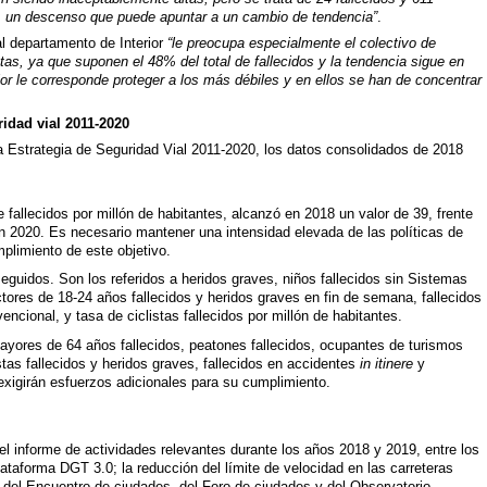
r, un descenso que puede apuntar a un cambio de tendencia”
.
al departamento de Interior
“le preocupa especialmente el colectivo de
stas, ya que suponen el 48% del total de fallecidos y la tendencia sigue en
rior le corresponde proteger a los más débiles y en ellos se han de concentrar
idad vial 2011-2020
la Estrategia de Seguridad Vial 2011-2020, los datos consolidados de 2018
:
 fallecidos por millón de habitantes, alcanzó en 2018 un valor de 39, frente
 en 2020. Es necesario mantener una intensidad elevada de las políticas de
mplimiento de este objetivo.
eguidos. Son los referidos a heridos graves, niños fallecidos sin Sistemas
ctores de 18-24 años fallecidos y heridos graves en fin de semana, fallecidos
encional, y tasa de ciclistas fallecidos por millón de habitantes.
ayores de 64 años fallecidos, peatones fallecidos, ocupantes de turismos
stas fallecidos y heridos graves, fallecidos en accidentes
in itinere
y
 exigirán esfuerzos adicionales para su cumplimiento.
 el informe de actividades relevantes durante los años 2018 y 2019, entre los
ataforma DGT 3.0; la reducción del límite de velocidad en las carreteras
 del Encuentro de ciudades, del Foro de ciudades y del Observatorio