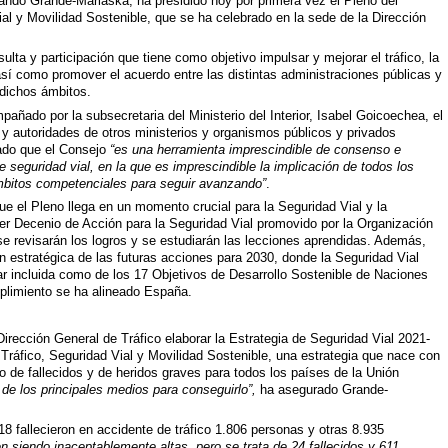
rnando Grande-Marlaska, ha presidido hoy por primera vez el Pleno del
al y Movilidad Sostenible, que se ha celebrado en la sede de la Dirección
lta y participación que tiene como objetivo impulsar y mejorar el tráfico, la
 así como promover el acuerdo entre las distintas administraciones públicas y
 dichos ámbitos.
mpañado por la subsecretaria del Ministerio del Interior, Isabel Goicoechea, el
, y autoridades de otros ministerios y organismos públicos y privados
cado que el Consejo
“es una herramienta imprescindible de consenso e
e seguridad vial, en la que es imprescindible la implicación de todos los
mbitos competenciales para seguir avanzando”
.
 el Pleno llega en un momento crucial para la Seguridad Vial y la
mer Decenio de Acción para la Seguridad Vial promovido por la Organización
e revisarán los logros y se estudiarán las lecciones aprendidas. Además,
n estratégica de las futuras acciones para 2030, donde la Seguridad Vial
ar incluida como de los 17 Objetivos de Desarrollo Sostenible de Naciones
plimiento se ha alineado España.
irección General de Tráfico elaborar la Estrategia de Seguridad Vial 2021-
 Tráfico, Seguridad Vial y Movilidad Sostenible, una estrategia que nace con
o de fallecidos y de heridos graves para todos los países de la Unión
 de los principales medios para conseguirlo”,
ha asegurado Grande-
 fallecieron en accidente de tráfico 1.806 personas y otras 8.935
en siendo inaceptablemente altas, pero se trata de 24 fallecidos y 611