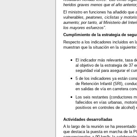
heridos graves menos que el año anterio
El ministro en funciones ha añadido que 
vulnerables, peatones, ciclistas y motori
aumento; por tanto, al Ministerio del Inte
los mayores esfuerzos”
.
Cumplimiento de la estrategia de segur
Respecto a los indicadores incluidos en 
muestran que la situación en la siguiente
El indicador más relevante, tasa de
al objetivo de la estrategia de 37
seguridad vial para asegurar el cu
5 de los indicadores ya están cons
de Retención Infantil (SRI), condu
en salidas de vía en carretera conv
Los seis restantes (conductores m
fallecidos en vías urbanas, motori
positivos en controles de alcohol)
Actividades desarrolladas
A lo largo de la reunión se ha presentado
que destaca la puesta en marcha de la Pl
convencionales a 90 km/h; la celebración