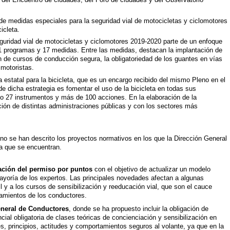
e medidas especiales para la seguridad vial de motocicletas y ciclomotores
icleta.
guridad vial de motocicletas y ciclomotores 2019-2020 parte de un enfoque
 11 programas y 17 medidas. Entre las medidas, destacan la implantación de
ión de cursos de conducción segura, la obligatoriedad de los guantes en vías
 motoristas.
 estatal para la bicicleta, que es un encargo recibido del mismo Pleno en el
de dicha estrategia es fomentar el uso de la bicicleta en todas sus
o 27 instrumentos y más de 100 acciones. En la elaboración de la
ción de distintas administraciones públicas y con los sectores más
eno se han descrito los proyectos normativos en los que la Dirección General
 la que se encuentran.
ación del permiso por puntos
con el objetivo de actualizar un modelo
mayoría de los expertos. Las principales novedades afectan a algunas
l y a los cursos de sensibilización y reeducación vial, que son el cauce
tamientos de los conductores.
eneral de Conductores
, donde se ha propuesto incluir la obligación de
cial obligatoria de clases teóricas de concienciación y sensibilización en
es, principios, actitudes y comportamientos seguros al volante, ya que en la