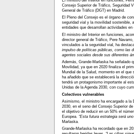
El ministro del Interior en funciones, Fe
Consejo Superior de Tráfico, Seguridad Vi
General de Tráfico (DGT) en Madrid.
El Pleno del Consejo es el órgano de consu
seguridad vial y la movilidad sostenible,
entidades que desarrollan actividades en
El ministro del Interior en funciones, aco
director general de Tráfico, Pere Navarro
vinculados a la seguridad vial, ha desta
impulso de políticas públicas, como las d
agentes sociales desde sus diferentes á
Además, Grande-Marlaska ha señalado que
Movilidad, ya que en 2020 finaliza el pri
Mundial de la Salud, momento en el que s
ha añadido que se establecerá la direcció
tendrá un protagonismo importante al est
Unidas de la Agenda 2030, con cuyo cum
Colectivos vulnerables
Asimismo, el ministro ha encargado a la D
2030, en el seno del Consejo Superior de
el objetivo de reducir en un 50% el númer
Europea.
“Esta futura estrategia será uno
Marlaska.
Grande-Marlaska ha recordado que en 2018
resultaron heridas leves.
“Las cifras sigu