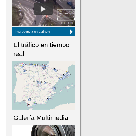
NÚMERO ACTUAL
HEMEROTECA
Imprudencia en patinete
El tráfico en tiempo
real
Galería Multimedia