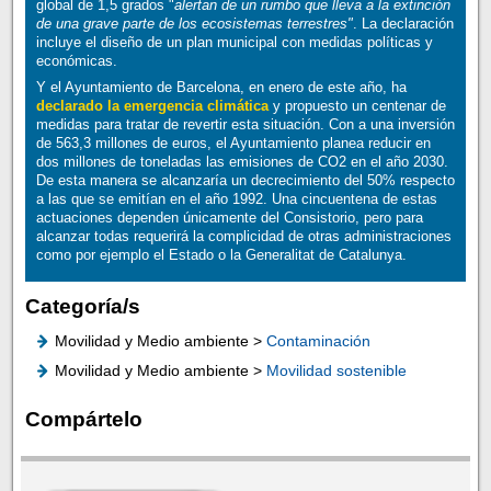
global de 1,5 grados "
alertan de un rumbo que lleva a la extinción
de una grave parte de los ecosistemas terrestres"
. La declaración
incluye el diseño de un plan municipal con medidas políticas y
económicas.
Y el Ayuntamiento de Barcelona, en enero de este año, ha
declarado la emergencia climática
y propuesto un centenar de
medidas para tratar de revertir esta situación. Con a una inversión
de 563,3 millones de euros, el Ayuntamiento planea reducir en
dos millones de toneladas las emisiones de CO2 en el año 2030.
De esta manera se alcanzaría un decrecimiento del 50% respecto
a las que se emitían en el año 1992. Una cincuentena de estas
actuaciones dependen únicamente del Consistorio, pero para
alcanzar todas requerirá la complicidad de otras administraciones
como por ejemplo el Estado o la Generalitat de Catalunya.
Categoría/s
Movilidad y Medio ambiente >
Contaminación
Movilidad y Medio ambiente >
Movilidad sostenible
Compártelo