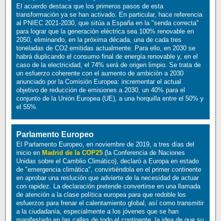
El acuerdo destaca que los primeros pasos de esta
transformación ya se han activado. En particular, hace referencia
al PNIEC 2021-2030, que sitúa a España en la "senda correcta"
para lograr que la generación eléctrica sea 100% renovable en
2050, eliminando, en la próxima década, una de cada tres
toneladas de CO2 emitidas actualmente. Para ello, en 2030 se
habrá duplicando el consumo final de energía renovable y, en el
caso de la electricidad, el 74% será de origen limpio. Se trata de
un esfuerzo coherente con el aumento de ambición a 2030
anunciado por la Comisión Europea: incrementar el actual
objetivo de reducción de emisiones a 2030, un 40% para el
conjunto de la Unión Europea (UE), a una horquilla entre el 50% y
el 55%.
Parlamento Europeo
El Parlamento Europeo, en noviembre de 2019, a tres días del
inicio en
Madrid de la COP25
(la Conferencia de Naciones
Unidas sobre el Camblio Climático), declaró a Europa en estado
de "emergencia climática", convirtiéndola en el primer continente
en aprobar una reslución que advierte de la necesidad de actuar
con rapidez. La declaración pretende convertirse en una llamada
de atención a la clase política europea para que redoble los
esfuerzos para frenar el calentamiento global, así como transmitir
a la ciudadanía, especialmente a los jóvenes que se han
manifestado en las calles de todo el continente, la idea de que su