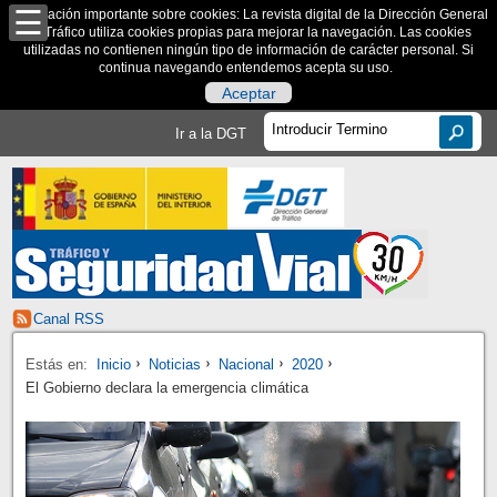
Información importante sobre cookies: La revista digital de la Dirección General
de Tráfico utiliza cookies propias para mejorar la navegación. Las cookies
utilizadas no contienen ningún tipo de información de carácter personal. Si
continua navegando entendemos acepta su uso.
Aceptar
Ir a la DGT
Canal RSS
Estás en:
Inicio
Noticias
Nacional
2020
El Gobierno declara la emergencia climática