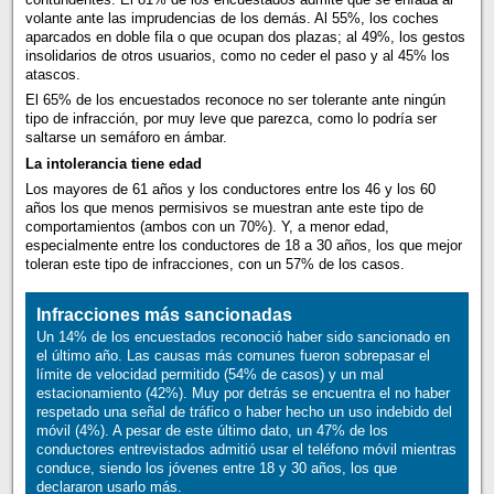
volante ante las imprudencias de los demás. Al 55%, los coches
aparcados en doble fila o que ocupan dos plazas; al 49%, los gestos
insolidarios de otros usuarios, como no ceder el paso y al 45% los
atascos.
El 65% de los encuestados reconoce no ser tolerante ante ningún
tipo de infracción, por muy leve que parezca, como lo podría ser
saltarse un semáforo en ámbar.
La intolerancia tiene edad
Los mayores de 61 años y los conductores entre los 46 y los 60
años los que menos permisivos se muestran ante este tipo de
comportamientos (ambos con un 70%). Y, a menor edad,
especialmente entre los conductores de 18 a 30 años, los que mejor
toleran este tipo de infracciones, con un 57% de los casos.
Infracciones más sancionadas
Un 14% de los encuestados reconoció haber sido sancionado en
el último año. Las causas más comunes fueron sobrepasar el
límite de velocidad permitido (54% de casos) y un mal
estacionamiento (42%). Muy por detrás se encuentra el no haber
respetado una señal de tráfico o haber hecho un uso indebido del
móvil (4%). A pesar de este último dato, un 47% de los
conductores entrevistados admitió usar el teléfono móvil mientras
conduce, siendo los jóvenes entre 18 y 30 años, los que
declararon usarlo más.