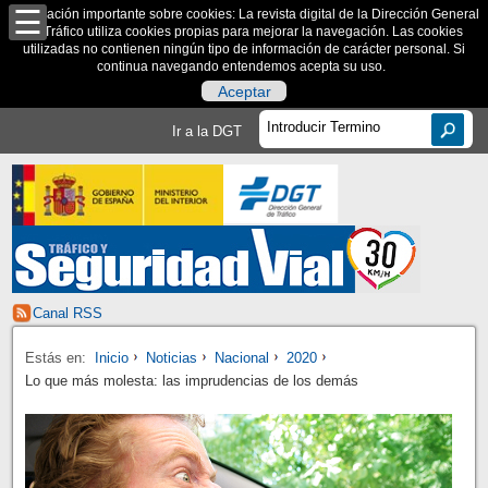
Información importante sobre cookies: La revista digital de la Dirección General
de Tráfico utiliza cookies propias para mejorar la navegación. Las cookies
utilizadas no contienen ningún tipo de información de carácter personal. Si
continua navegando entendemos acepta su uso.
Aceptar
Ir a la DGT
Canal RSS
Estás en:
Inicio
Noticias
Nacional
2020
Lo que más molesta: las imprudencias de los demás