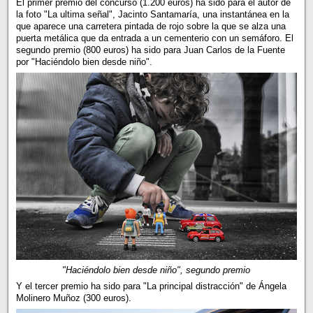
El primer premio del concurso (1.200 euros) ha sido para el autor de
la foto "La ultima señal", Jacinto Santamaría, una instantánea en la
que aparece una carretera pintada de rojo sobre la que se alza una
puerta metálica que da entrada a un cementerio con un semáforo. El
segundo premio (800 euros) ha sido para Juan Carlos de la Fuente
por "Haciéndolo bien desde niño".
"Haciéndolo bien desde niño", segundo premio
Y el tercer premio ha sido para "La principal distracción" de Ángela
Molinero Muñoz (300 euros).