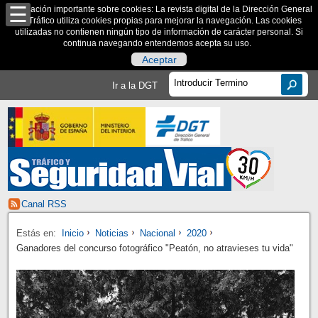
Información importante sobre cookies: La revista digital de la Dirección General
de Tráfico utiliza cookies propias para mejorar la navegación. Las cookies
utilizadas no contienen ningún tipo de información de carácter personal. Si
continua navegando entendemos acepta su uso.
Aceptar
Ir a la DGT
Canal RSS
Estás en:
Inicio
Noticias
Nacional
2020
Ganadores del concurso fotográfico "Peatón, no atravieses tu vida"