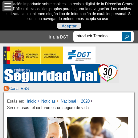
Información importante sobre cookies: La revista digital de la Dirección General
de Tráfico utiliza cookies propias para mejorar la navegación. Las cookies
utilizadas no contienen ningún tipo de información de carácter personal. Si
continua navegando entendemos acepta su uso.
Aceptar
Ir a la DGT
Canal RSS
Estás en:
Inicio
Noticias
Nacional
2020
Sin excusas: el cinturón es un seguro de vida