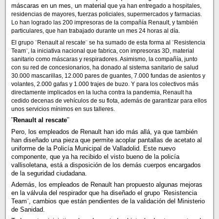
máscaras en un mes, un material
que ya han entregado a hospitales,
residencias de mayores, fuerzas policiales, supermercados y farmacias.
Lo han logrado las 200 impresoras de la compañía Renault, y también
particulares, que han trabajado durante un mes 24 horas al día.
El grupo ¨Renault al rescate¨ se ha sumado de esta forma al ¨Resistencia
Team¨, la iniciativa nacional que fabrica, con impresoras 3D, material
sanitario como máscaras y respiradores. Asimismo, la compañía, junto
con su red de concesionarios, ha donado al sistema sanitario de salud
30.000 mascarillas, 12.000 pares de guantes, 7.000 fundas de asientos y
volantes, 2.000 gafas y 1.000 trajes de buzo. Y para los colectivos más
directamente implicados en la lucha contra la pandemia, Renault ha
cedido decenas de vehículos de su flota, además de garantizar para ellos
unos servicios mínimos en sus talleres.
¨Renault al rescate¨
Pero, los empleados de Renault han ido más allá, ya que también
han diseñado una pieza que permite acoplar pantallas de acetato al
uniforme de la Policía Municipal de Valladolid. Este nuevo
componente, que ya ha recibido el visto bueno de la policía
vallisoletana, está a disposición de los demás cuerpos encargados
de la seguridad ciudadana.
Además, los empleados de Renault han propuesto algunas mejoras
en la válvula del respirador que ha diseñado el grupo ¨Resistencia
Team¨, cambios que están pendientes de la validación del Ministerio
de Sanidad.