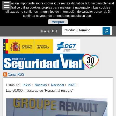
Información importante sobre cookies: La revista digital de la Dirección General
de Tráfico utiliza cookies propias para mejorar la navegación. Las cookies
utilizadas no contienen ningún tipo de información de carácter personal. Si
continua navegando entendemos acepta su uso.
Aceptar
Ir a la DGT
Canal RSS
Estás en:
Inicio
Noticias
Nacional
2020
Las 50.000 máscaras de ¨Renault al rescate¨