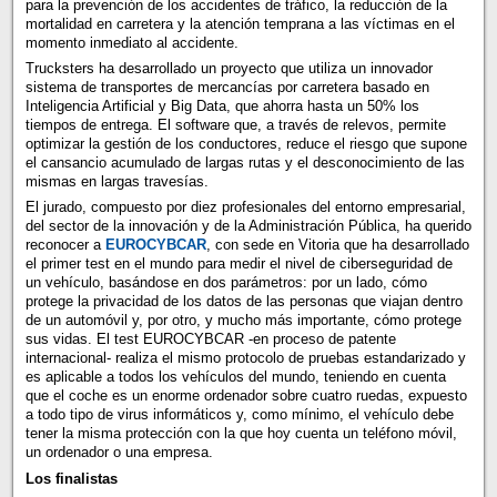
para la prevención de los accidentes de tráfico, la reducción de la
mortalidad en carretera y la atención temprana a las víctimas en el
momento inmediato al accidente.
Trucksters ha desarrollado un proyecto que utiliza un innovador
sistema de transportes de mercancías por carretera basado en
Inteligencia Artificial y Big Data, que ahorra hasta un 50% los
tiempos de entrega. El software que, a través de relevos, permite
optimizar la gestión de los conductores, reduce el riesgo que supone
el cansancio acumulado de largas rutas y el desconocimiento de las
mismas en largas travesías.
El jurado, compuesto por diez profesionales del entorno empresarial,
del sector de la innovación y de la Administración Pública, ha querido
reconocer a
EUROCYBCAR
, con sede en Vitoria que ha desarrollado
el primer test en el mundo para medir el nivel de ciberseguridad de
un vehículo, basándose en dos parámetros: por un lado, cómo
protege la privacidad de los datos de las personas que viajan dentro
de un automóvil y, por otro, y mucho más importante, cómo protege
sus vidas. El test EUROCYBCAR -en proceso de patente
internacional- realiza el mismo protocolo de pruebas estandarizado y
es aplicable a todos los vehículos del mundo, teniendo en cuenta
que el coche es un enorme ordenador sobre cuatro ruedas, expuesto
a todo tipo de virus informáticos y, como mínimo, el vehículo debe
tener la misma protección con la que hoy cuenta un teléfono móvil,
un ordenador o una empresa.
Los finalistas