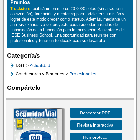
Premios
Trucksters
recibirá un premio de 20.000€ netos (sin arrastre ni
coinversión), formación y mentoring para fortalecer su misión y
lograr de este modo crecer como startup. Además, mediante un
análisis exhaustivo del proyecto podrá acceder a rondas de
financiación de la Fundación para la Innovación Bankinter y del
IESE Business School. Una oportunidad para reunirse con
profesionales y tener un feedback para su desarrollo.
Categoría/s
DGT >
Actualidad
Conductores y Peatones >
Profesionales
Compártelo
Descargar PDF
Revista interactiva
Hemeroteca