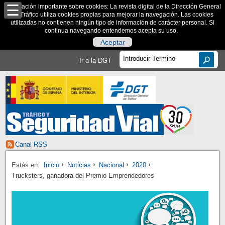
Información importante sobre cookies: La revista digital de la Dirección General
de Tráfico utiliza cookies propias para mejorar la navegación. Las cookies
utilizadas no contienen ningún tipo de información de carácter personal. Si
continua navegando entendemos acepta su uso.
Aceptar
Ir a la DGT
Canal RSS
Estás en:
Inicio
Noticias
Nacional
2020
Trucksters, ganadora del Premio Emprendedores