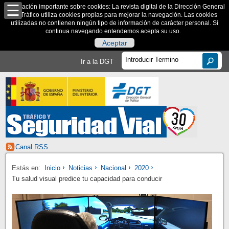
Información importante sobre cookies: La revista digital de la Dirección General
de Tráfico utiliza cookies propias para mejorar la navegación. Las cookies
utilizadas no contienen ningún tipo de información de carácter personal. Si
continua navegando entendemos acepta su uso.
Aceptar
Ir a la DGT
Canal RSS
Estás en:
Inicio
Noticias
Nacional
2020
Tu salud visual predice tu capacidad para conducir