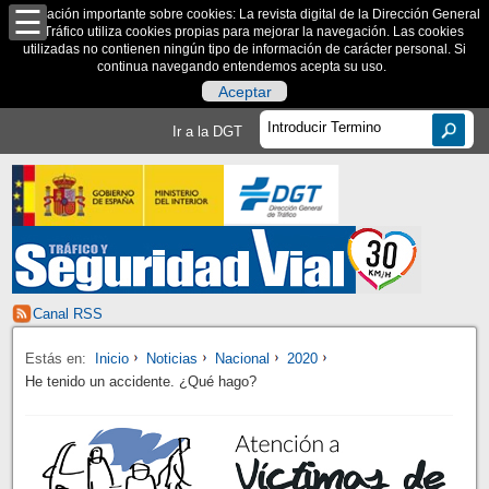
Información importante sobre cookies: La revista digital de la Dirección General
de Tráfico utiliza cookies propias para mejorar la navegación. Las cookies
utilizadas no contienen ningún tipo de información de carácter personal. Si
continua navegando entendemos acepta su uso.
Aceptar
Ir a la DGT
Canal RSS
Estás en:
Inicio
Noticias
Nacional
2020
He tenido un accidente. ¿Qué hago?