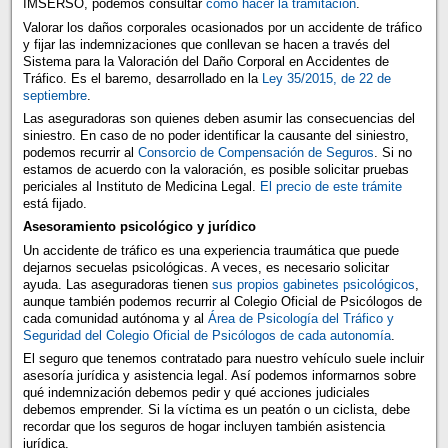
IMSERSO, podemos consultar
cómo hacer la tramitación
.
Valorar los daños corporales ocasionados por un accidente de tráfico
y fijar las indemnizaciones que conllevan se hacen a través del
Sistema para la Valoración del Daño Corporal en Accidentes de
Tráfico. Es el baremo, desarrollado en la
Ley 35/2015, de 22 de
septiembre
.
Las aseguradoras son quienes deben asumir las consecuencias del
siniestro. En caso de no poder identificar la causante del siniestro,
podemos recurrir al
Consorcio de Compensación de Seguros
. Si no
estamos de acuerdo con la valoración, es posible solicitar pruebas
periciales al Instituto de Medicina Legal.
El precio de este trámite
está fijado.
Asesoramiento psicológico y jurídico
Un accidente de tráfico es una experiencia traumática que puede
dejarnos secuelas psicológicas. A veces, es necesario solicitar
ayuda. Las aseguradoras tienen
sus propios gabinetes psicológicos
,
aunque también podemos recurrir al Colegio Oficial de Psicólogos de
cada comunidad autónoma y al
Área de Psicología del Tráfico y
Seguridad del Colegio Oficial de Psicólogos de cada autonomía
.
El seguro que tenemos contratado para nuestro vehículo suele incluir
asesoría jurídica y asistencia legal. Así podemos informarnos sobre
qué indemnización debemos pedir y qué acciones judiciales
debemos emprender. Si la víctima es un peatón o un ciclista, debe
recordar que los seguros de hogar incluyen también asistencia
jurídica.