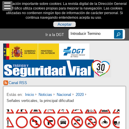
Información importante sobre cookies: La revista digital de la Dirección General
de Tráfico utiliza cookies propias para mejorar la navegación. Las cookies
utilizadas no contienen ningún tipo de información de carácter personal. Si
continua navegando entendemos acepta su uso.
Aceptar
Ir a la DGT
Canal RSS
Estás en:
Inicio
Noticias
Nacional
2020
Señales verticales, la principal dificultad