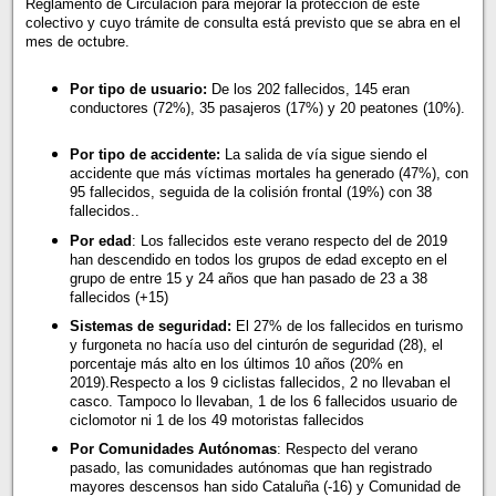
Reglamento de Circulación para mejorar la protección de este
colectivo y cuyo trámite de consulta está previsto que se abra en el
mes de octubre.
Por tipo de usuario:
De los 202 fallecidos, 145 eran
conductores (72%), 35 pasajeros (17%) y 20 peatones (10%).
Por tipo de accidente:
La salida de vía sigue siendo el
accidente que más víctimas mortales ha generado (47%), con
95 fallecidos, seguida de la colisión frontal (19%) con 38
fallecidos..
Por edad
: Los fallecidos este verano respecto del de 2019
han descendido en todos los grupos de edad excepto en el
grupo de entre 15 y 24 años que han pasado de 23 a 38
fallecidos (+15)
Sistemas de seguridad:
El 27% de los fallecidos en turismo
y furgoneta no hacía uso del cinturón de seguridad (28), el
porcentaje más alto en los últimos 10 años (20% en
2019).Respecto a los 9 ciclistas fallecidos, 2 no llevaban el
casco. Tampoco lo llevaban, 1 de los 6 fallecidos usuario de
ciclomotor ni 1 de los 49 motoristas fallecidos
Por Comunidades Autónomas
: Respecto del verano
pasado, las comunidades autónomas que han registrado
mayores descensos han sido Cataluña (-16) y Comunidad de