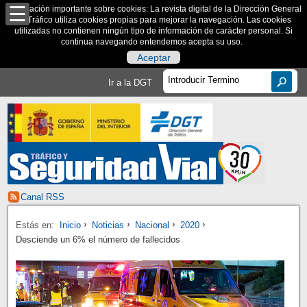
Información importante sobre cookies: La revista digital de la Dirección General
de Tráfico utiliza cookies propias para mejorar la navegación. Las cookies
utilizadas no contienen ningún tipo de información de carácter personal. Si
continua navegando entendemos acepta su uso.
Aceptar
Ir a la DGT
Canal RSS
Estás en:
Inicio
Noticias
Nacional
2020
Desciende un 6% el número de fallecidos