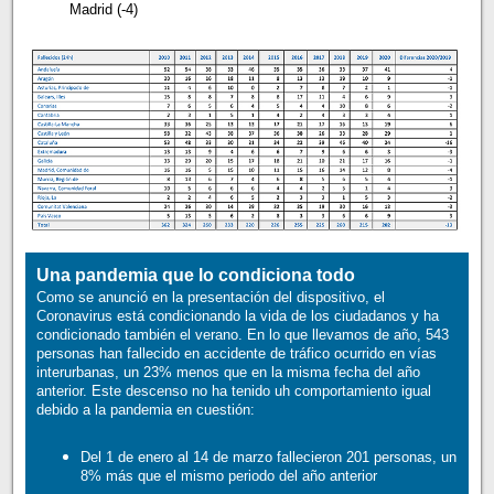
Madrid (-4)
Una pandemia que lo condiciona todo
Como se anunció en la presentación del dispositivo, el
Coronavirus está condicionando la vida de los ciudadanos y ha
condicionado también el verano. En lo que llevamos de año, 543
personas han fallecido en accidente de tráfico ocurrido en vías
interurbanas, un 23% menos que en la misma fecha del año
anterior. Este descenso no ha tenido uh comportamiento igual
debido a la pandemia en cuestión:
Del 1 de enero al 14 de marzo fallecieron 201 personas, un
8% más que el mismo periodo del año anterior