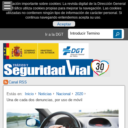
Información importante sobre cookies: La revista digital de la Dirección General
de Tráfico utiliza cookies propias para mejorar la navegación. Las cookies
utilizadas no contienen ningún tipo de información de carácter personal. Si
continua navegando entendemos acepta su uso.
Aceptar
Ir a la DGT
Canal RSS
Estás en:
Inicio
Noticias
Nacional
2020
Una de cada dos denuncias, por uso de móvil