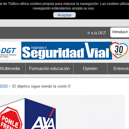
al de Tráfico utiliza cookies propias para mejorar la navegación. Las cookies utili
navegando entendemos acepta su uso.
Aceptar
Ir a la DGT
Multimedia
Formación educación
Opinión
Entrevis
2020
El objetivo sigue siendo la visión 0