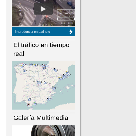
NÚMERO ACTUAL
HEMEROTECA
Imprudencia en patinete
El tráfico en tiempo
real
Galería Multimedia