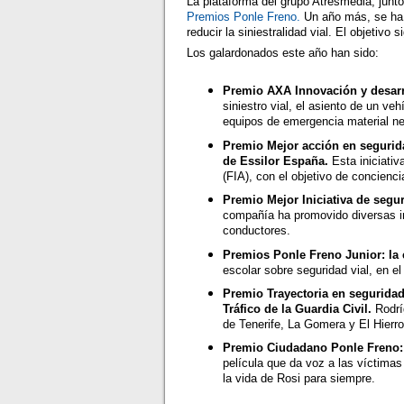
La plataforma del grupo Atresmedia, junt
Premios Ponle Freno.
Un año más, se ha q
reducir la siniestralidad vial. El objetiv
Los galardonados este año han sido:
Premio AXA Innovación y desarro
siniestro vial, el asiento de un v
equipos de emergencia material ne
Premio Mejor acción en segurida
de Essilor España.
Esta iniciativ
(FIA), con el objetivo de concienci
Premio Mejor Iniciativa de segu
compañía ha promovido diversas ini
conductores.
Premios Ponle Freno Junior: la
escolar sobre seguridad vial, en e
Premio Trayectoria en seguridad
Tráfico de la Guardia Civil.
Rodrí
de Tenerife, La Gomera y El Hierro
Premio Ciudadano Ponle Freno: l
película que da voz a las víctimas 
la vida de Rosi para siempre.