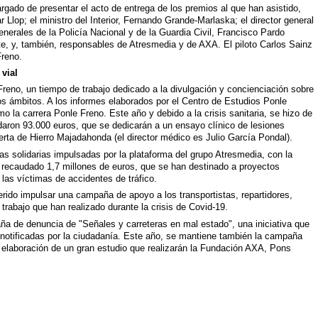
argado de presentar el acto de entrega de los premios al que han asistido,
ar Llop; el ministro del Interior, Fernando Grande-Marlaska; el director general
generales de la Policía Nacional y de la Guardia Civil, Francisco Pardo
, y, también, responsables de Atresmedia y de AXA. El piloto Carlos Sainz
Freno.
vial
eno, un tiempo de trabajo dedicado a la divulgación y concienciación sobre
os ámbitos. A los informes elaborados por el Centro de Estudios Ponle
o la carrera Ponle Freno. Este año y debido a la crisis sanitaria, se hizo de
udaron 93.000 euros, que se dedicarán a un ensayo clínico de lesiones
erta de Hierro Majadahonda (el director médico es Julio García Pondal).
ras solidarias impulsadas por la plataforma del grupo Atresmedia, con la
 recaudado 1,7 millones de euros, que se han destinado a proyectos
 las víctimas de accidentes de tráfico.
rido impulsar una campaña de apoyo a los transportistas, repartidores,
 trabajo que han realizado durante la crisis de Covid-19.
a de denuncia de "Señales y carreteras en mal estado", una iniciativa que
notificadas por la ciudadanía. Este año, se mantiene también la campaña
a elaboración de un gran estudio que realizarán la Fundación AXA, Pons