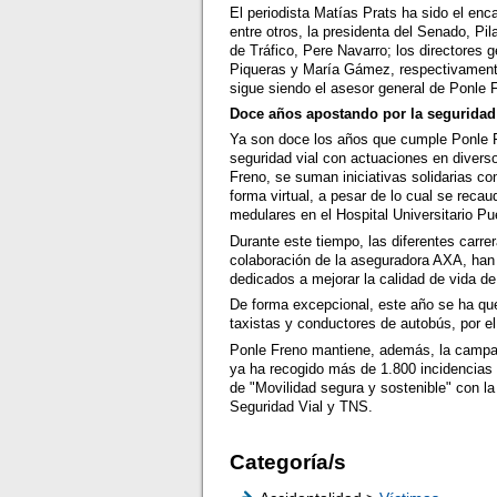
El periodista Matías Prats ha sido el enc
entre otros, la presidenta del Senado, Pil
de Tráfico, Pere Navarro; los directores 
Piqueras y María Gámez, respectivamente
sigue siendo el asesor general de Ponle 
Doce años apostando por la seguridad 
Ya son doce los años que cumple Ponle Fr
seguridad vial con actuaciones en divers
Freno, se suman iniciativas solidarias com
forma virtual, a pesar de lo cual se reca
medulares en el Hospital Universitario Pu
Durante este tiempo, las diferentes carre
colaboración de la aseguradora AXA, han
dedicados a mejorar la calidad de vida de
De forma excepcional, este año se ha que
taxistas y conductores de autobús, por el
Ponle Freno mantiene, además, la campañ
ya ha recogido más de 1.800 incidencias 
de "Movilidad segura y sostenible" con l
Seguridad Vial y TNS.
Categoría/s