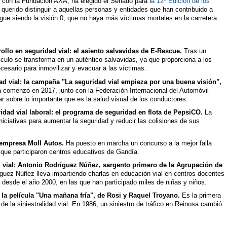
o con la Fundación AXA, ha elegido el Senado para l
a 12ª Edición de los
uerido distinguir a aquellas personas y entidades que han contribuido a
o sigue siendo la visión 0, que no haya más víctimas mortales en la carretera.
llo en seguridad vial: el asiento salvavidas de E-Rescue.
Tras un
ehículo se transforma en un auténtico salvavidas, ya que proporciona a los
cesario para inmovilizar y evacuar a las víctimas.
d vial: la campaña "La seguridad vial empieza por una buena visión",
a comenzó en 2017, junto con la Federación Internacional del Automóvil
ar sobre lo importante que es la salud visual de los conductores.
ridad vial laboral: el programa de seguridad en flota de PepsiCO.
La
ciativas para aumentar la seguridad y reducir las colisiones de sus
 empresa Moll Autos.
Ha puesto en marcha un concurso a la mejor falla
l que participaron centros educativos de Gandía.
 vial: Antonio Rodríguez Núñez, sargento primero de la Agrupación de
guez Núñez lleva impartiendo charlas en educación vial en centros docentes
 desde el año 2000, en las que han participado miles de niñas y niños.
a película "Una mañana fría", de Rosi y Raquel Troyano.
Es la primera
de la siniestralidad vial. En 1986, un siniestro de tráfico en Reinosa cambió