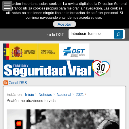
Información importante sobre cookies: La revista digital de la Dirección General
de Tráfico utiliza cookies propias para mejorar la navegación. Las cookies
utilizadas no contienen ningún tipo de información de carácter personal. Si
continua navegando entendemos acepta su uso.
Aceptar
Ir a la DGT
Canal RSS
Estás en:
Inicio
Noticias
Nacional
2021
Peatón, no atravieses tu vida