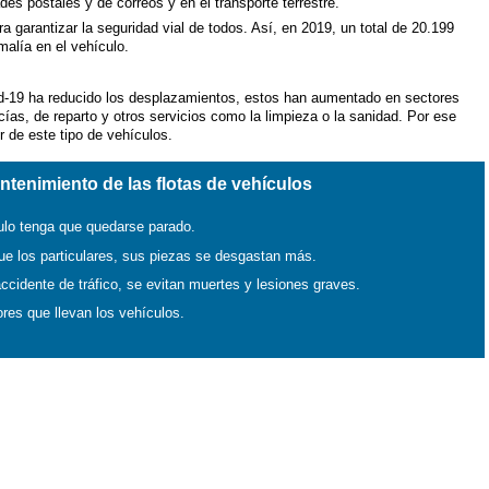
des postales y de correos y en el transporte terrestre.
a garantizar la seguridad vial de todos. Así, en 2019, un total de 20.199
malía en el vehículo.
d-19 ha reducido los desplazamientos, estos han aumentado en sectores
ías, de reparto y otros servicios como la limpieza o la sanidad. Por ese
r de este tipo de vehículos.
ntenimiento de las flotas de vehículos
culo tenga que quedarse parado.
e los particulares, sus piezas se desgastan más.
accidente de tráfico, se evitan muertes y lesiones graves.
res que llevan los vehículos.