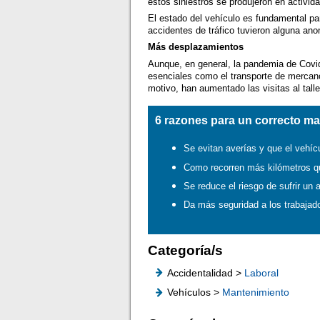
estos siniestros se produjeron en activida
El estado del vehículo es fundamental par
accidentes de tráfico tuvieron alguna ano
Más desplazamientos
Aunque, en general, la pandemia de Covi
esenciales como el transporte de mercanc
motivo, han aumentado las visitas al talle
6 razones para un correcto ma
Se evitan averías y que el vehí
Como recorren más kilómetros qu
Se reduce el riesgo de sufrir un 
Da más seguridad a los trabajado
Categoría/s
Accidentalidad >
Laboral
Vehículos >
Mantenimiento