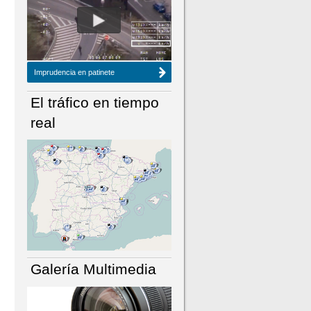
NÚMERO ACTUAL
HEMEROTECA
Imprudencia en patinete
El tráfico en tiempo
real
Galería Multimedia