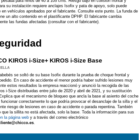
 pesada para niños de 40 a 105 cms. Riesgo bajo en colisión frontal y
Para su instalación requiere anclajes Isofix y pata de apoyo, solo puede
e en vehículos aprobados por el fabricante. Consulte este punto. La funda de
tiene un alto contenido en el plastificante DPHP. El fabricante cambia
ente las fundas afectadas (consultar con el fabricante).
eguridad
O KIROS i-Size+ KIROS i-Size Base
RELLA
abebés se soltó de su base Isofix durante la prueba de choque frontal y
pedido. En caso de accidente el menor podría haber sufrido lesiones muy
nte estos resultados la empresa reaccionó y anunció la recogida de las
os i-Size distribuidas entre julio de 2020 y abril de 2021, y su sustitución
 Explica que el mecanismo de bloqueo que ancla la base al asiento del coche
funcionar correctamente lo que podría provocar el desanclaje de la silla y el
nte riesgo de lesiones en caso de accidente o parada repentina. También
o que la sillita no está afectada, solo la base. Toda la información para sus
en la página web
y a través del correo electrónico
cliente@chicco.es
.