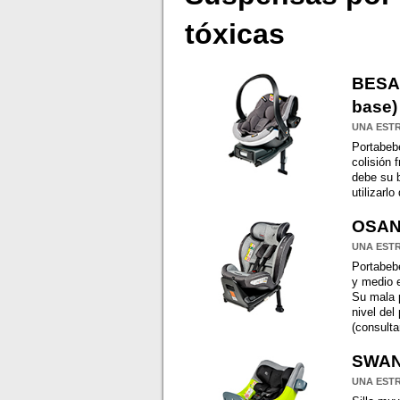
tóxicas
BESAF
base)
UNA EST
Portabeb
colisión 
debe su b
utilizarl
OSAN
UNA EST
Portabebé
y medio e
Su mala 
nivel del
(consulta
SWAN
UNA EST