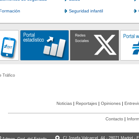
Formación
Seguridad infantil
e Tráfico
Noticias
Reportajes
Opiniones
Entrevi
Contacto
Inform
0
C/ Josefa Valcarcel, 44 - 28071 Madrid - 
Admon. Gral. del Estado