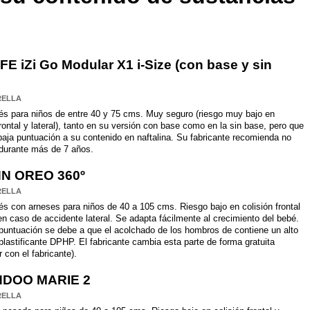
E iZi Go Modular X1 i-Size (con base y sin
RELLA
és para niños de entre 40 y 75 cms. Muy seguro (riesgo muy bajo en
frontal y lateral), tanto en su versión con base como en la sin base, pero que
aja puntuación a su contenido en naftalina. Su fabricante recomienda no
o durante más de 7 años.
N OREO 360º
RELLA
s con arneses para niños de 40 a 105 cms. Riesgo bajo en colisión frontal
n caso de accidente lateral. Se adapta fácilmente al crecimiento del bebé.
puntuación se debe a que el acolchado de los hombros de contiene un alto
 plastificante DPHP. El fabricante cambia esta parte de forma gratuita
r con el fabricante).
DOO MARIE 2
RELLA