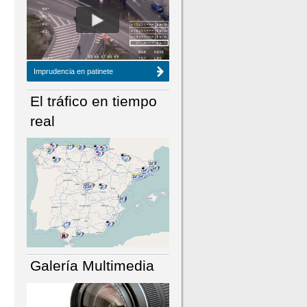
NÚMERO ACTUAL
HEMEROTECA
Imprudencia en patinete
El tráfico en tiempo
real
Galería Multimedia