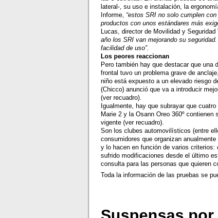
lateral-, su uso e instalación, la ergon
Informe,
“estos SRI no solo cumplen con l
productos con unos estándares más exige
Lucas, director de Movilidad y Segurida
año los SRI van mejorando su seguridad. 
facilidad de uso”
.
Los peores reaccionan
Pero también hay que destacar que una de 
frontal tuvo un problema grave de anclaj
niño está expuesto a un elevado riesgo de
(Chicco) anunció que va a introducir mej
(ver recuadro).
Igualmente, hay que subrayar que cuatro 
Marie 2 y la Osann Oreo 360º contienen s
vigente (ver recuadro).
Son los clubes automovilísticos (entre e
consumidores que organizan anualmente e
y lo hacen en función de varios criterio
sufrido modificaciones desde el último e
consulta para las personas que quieren 
Toda la información de las pruebas se p
Suspensas por 