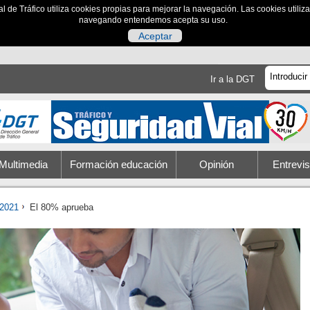
al de Tráfico utiliza cookies propias para mejorar la navegación. Las cookies utili
navegando entendemos acepta su uso.
Aceptar
Ir a la DGT
Multimedia
Formación educación
Opinión
Entrevis
2021
El 80% aprueba