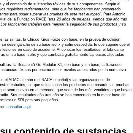
omía y el contenido de sustancias tóxicas de sus componentes. Según el
os requisitos reglamentarios, sino que los fabricantes han presentado
ntes para poder superar las pruebas de este test europeo”
. Para Antonio
d Vial de la Fundación RACE
“tras 20 años de pruebas, vemos que año tras
Los fabricantes trabajan para mejorar la seguridad de sus productos y su
las sillitas, la Chicco Kiros i-Size con base, en la prueba de colisión
e, se desenganchó de su base isofix y salió despedida, lo que supone que el
 lesiones en caso de accidente. Al conocer los resultados, el fabricante
oras en su base Isofix y que cambiará gratuitamente las bases afectadas
sillitas: la Besafe iZi Go Modular X1, con base y sin base, la Sawndoo
ustancias tóxicas por encima de los niveles autorizados por la normativa
llos el ADAC alemán o el RACE español) y las organizaciones de
stos estudios, los que seleccionan los productos que pasarán las pruebas,
s: que sean nuevos en el mercado, que sean de los más vendidos o que hayan
studio. Sus resultados año tras año se han convertido en la mejor base de
comprar un SRI para sus pequeños.
uede
consultar aquí
.
su contenido de sustancias