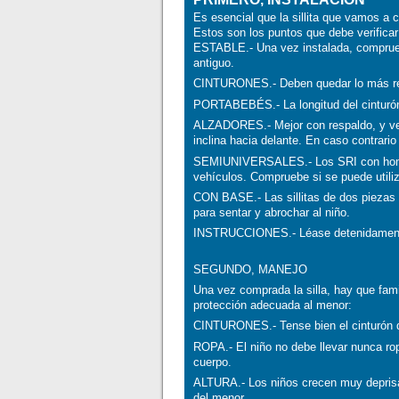
Es esencial que la sillita que vamos a 
Estos son los puntos que debe verificar
ESTABLE.- Una vez instalada, comprueb
antiguo.
CINTURONES.- Deben quedar lo más rec
PORTABEBÉS.- La longitud del cinturón 
ALZADORES.- Mejor con respaldo, y veri
inclina hacia delante. En caso contrari
SEMIUNIVERSALES.- Los SRI con homol
vehículos. Compruebe si se puede utili
CON BASE.- Las sillitas de dos piezas (
para sentar y abrochar al niño.
INSTRUCCIONES.- Léase detenidamente 
SEGUNDO, MANEJO
Una vez comprada la silla, hay que fami
protección adecuada al menor:
CINTURONES.- Tense bien el cinturón 
ROPA.- El niño no debe llevar nunca rop
cuerpo.
ALTURA.- Los niños crecen muy deprisa, 
del menor.