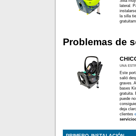
Silla muy
lateral. 
instalars
la silla 
gratuitam
Problemas de s
CHICC
UNA EST
Este port
salió des
graves. A
bases Kir
gratuita.
puede no 
consiguie
deja clar
clientes
servicio
PRIMERO, INSTALACIÓN