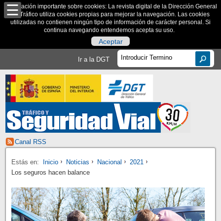
Información importante sobre cookies: La revista digital de la Dirección General
de Tráfico utiliza cookies propias para mejorar la navegación. Las cookies
utilizadas no contienen ningún tipo de información de carácter personal. Si
continua navegando entendemos acepta su uso.
Aceptar
Ir a la DGT
Canal RSS
Estás en:
Inicio
Noticias
Nacional
2021
Los seguros hacen balance