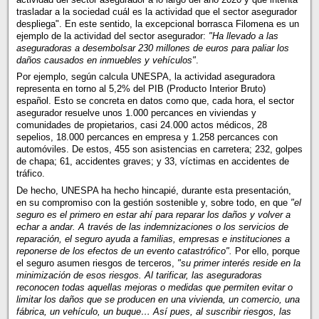
trasladar a la sociedad cuál es la actividad que el sector asegurador
despliega". En este sentido, la excepcional borrasca Filomena es un
ejemplo de la actividad del sector asegurador:
"Ha llevado a las
aseguradoras a desembolsar 230 millones de euros para paliar los
daños causados en inmuebles y vehículos"
.
Por ejemplo, según calcula UNESPA, la actividad aseguradora
representa en torno al 5,2% del PIB (Producto Interior Bruto)
español. Esto se concreta en datos como que, cada hora, el sector
asegurador resuelve unos 1.000 percances en viviendas y
comunidades de propietarios, casi 24.000 actos médicos, 28
sepelios, 18.000 percances en empresa y 1.258 percances con
automóviles. De estos, 455 son asistencias en carretera; 232, golpes
de chapa; 61, accidentes graves; y 33, víctimas en accidentes de
tráfico.
De hecho, UNESPA ha hecho hincapié, durante esta presentación,
en su compromiso con la gestión sostenible y, sobre todo, en que
"el
seguro es el primero en estar ahí para reparar los daños y volver a
echar a andar. A través de las indemnizaciones o los servicios de
reparación, el seguro ayuda a familias, empresas e instituciones a
reponerse de los efectos de un evento catastrófico".
Por ello, porque
el seguro asumen riesgos de terceros,
"su primer interés reside en la
minimización de esos riesgos. Al tarificar, las aseguradoras
reconocen todas aquellas mejoras o medidas que permiten evitar o
limitar los daños que se producen en una vivienda, un comercio, una
fábrica, un vehículo, un buque… Así pues, al suscribir riesgos, las