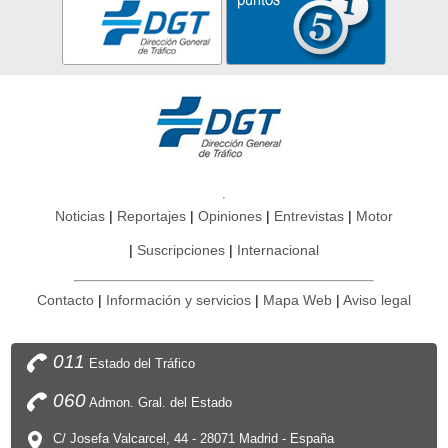
Noticias
Reportajes
Opiniones
Entrevistas
Motor
Suscripciones
Internacional
Contacto
Información y servicios
Mapa Web
Aviso legal
011
Estado del Tráfico
060
Admon. Gral. del Estado
C/ Josefa Valcarcel, 44 - 28071 Madrid - España