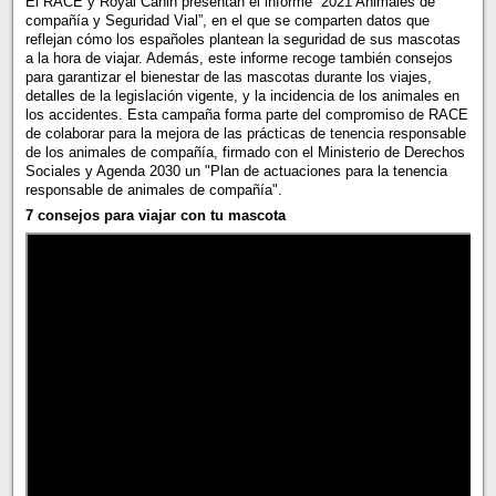
El RACE y Royal Canin presentan el informe “2021 Animales de
compañía y Seguridad Vial”, en el que se comparten datos que
reflejan cómo los españoles plantean la seguridad de sus mascotas
a la hora de viajar. Además, este informe recoge también consejos
para garantizar el bienestar de las mascotas durante los viajes,
detalles de la legislación vigente, y la incidencia de los animales en
los accidentes. Esta campaña forma parte del compromiso de RACE
de colaborar para la mejora de las prácticas de tenencia responsable
de los animales de compañía, firmado con el Ministerio de Derechos
Sociales y Agenda 2030 un "Plan de actuaciones para la tenencia
responsable de animales de compañía".
7 consejos para viajar con tu mascota