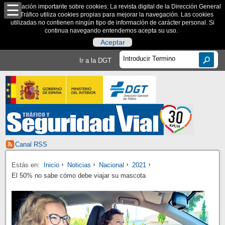
Información importante sobre cookies: La revista digital de la Dirección General
de Tráfico utiliza cookies propias para mejorar la navegación. Las cookies
utilizadas no contienen ningún tipo de información de carácter personal. Si
continua navegando entendemos acepta su uso.
Aceptar
Ir a la DGT
Canal RSS
Estás en:
Inicio
Noticias
Nacional
2021
El 50% no sabe cómo debe viajar su mascota