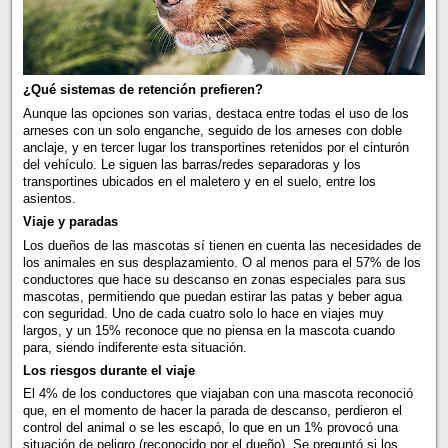
¿Qué sistemas de retención prefieren?
Aunque las opciones son varias, destaca entre todas el uso de los
arneses con un solo enganche, seguido de los arneses con doble
anclaje, y en tercer lugar los transportines retenidos por el cinturón
del vehículo. Le siguen las barras/redes separadoras y los
transportines ubicados en el maletero y en el suelo, entre los
asientos.
Viaje y paradas
Los dueños de las mascotas sí tienen en cuenta las necesidades de
los animales en sus desplazamiento. O al menos para el 57% de los
conductores que hace su descanso en zonas especiales para sus
mascotas, permitiendo que puedan estirar las patas y beber agua
con seguridad. Uno de cada cuatro solo lo hace en viajes muy
largos, y un 15% reconoce que no piensa en la mascota cuando
para, siendo indiferente esta situación.
Los riesgos durante el viaje
El 4% de los conductores que viajaban con una mascota reconoció
que, en el momento de hacer la parada de descanso, perdieron el
control del animal o se les escapó, lo que en un 1% provocó una
situación de peligro (reconocido por el dueño). Se preguntó si los