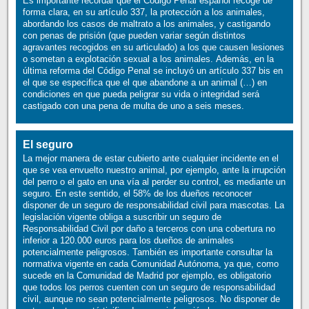
Es importante recordar que el Código Penal español recoge de
forma clara, en su artículo 337, la protección a los animales,
abordando los casos de maltrato a los animales, y castigando
con penas de prisión (que pueden variar según distintos
agravantes recogidos en su articulado) a los que causen lesiones
o sometan a explotación sexual a los animales. Además, en la
última reforma del Código Penal se incluyó un artículo 337 bis en
el que se especifica que el que abandone a un animal (…) en
condiciones en que pueda peligrar su vida o integridad será
castigado con una pena de multa de uno a seis meses.
El seguro
La mejor manera de estar cubierto ante cualquier incidente en el
que se vea envuelto nuestro animal, por ejemplo, ante la irrupción
del perro o el gato en una vía al perder su control, es mediante un
seguro. En este sentido, el 58% de los dueños reconocer
disponer de un seguro de responsabilidad civil para mascotas. La
legislación vigente obliga a suscribir un seguro de
Responsabilidad Civil por daño a terceros con una cobertura no
inferior a 120.000 euros para los dueños de animales
potencialmente peligrosos. También es importante consultar la
normativa vigente en cada Comunidad Autónoma, ya que, como
sucede en la Comunidad de Madrid por ejemplo, es obligatorio
que todos los perros cuenten con un seguro de responsabilidad
civil, aunque no sean potencialmente peligrosos. No disponer de