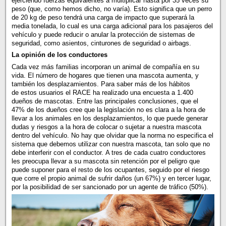
ejerciendo fuerzas equivalentes a multiplicar hasta por 35 veces su
peso (que, como hemos dicho, no varía). Esto significa que un perro
de 20 kg de peso tendrá una carga de impacto que superará la
media tonelada, lo cual es una carga adicional para los pasajeros del
vehículo y puede reducir o anular la protección de sistemas de
seguridad, como asientos, cinturones de seguridad o airbags.
La opinión de los conductores
Cada vez más familias incorporan un animal de compañía en su
vida. El número de hogares que tienen una mascota aumenta, y
también los desplazamientos. Para saber más de los hábitos
de estos usuarios el RACE ha realizado una encuesta a 1.400
dueños de mascotas. Entre las principales conclusiones, que el
47% de los dueños cree que la legislación no es clara a la hora de
llevar a los animales en los desplazamientos, lo que puede generar
dudas y riesgos a la hora de colocar o sujetar a nuestra mascota
dentro del vehículo. No hay que olvidar que la norma no especifica el
sistema que debemos utilizar con nuestra mascota, tan solo que no
debe interferir con el conductor. A tres de cada cuatro conductores
les preocupa llevar a su mascota sin retención por el peligro que
puede suponer para el resto de los ocupantes, seguido por el riesgo
que corre el propio animal de sufrir daños (un 67%) y en tercer lugar,
por la posibilidad de ser sancionado por un agente de tráfico (50%).