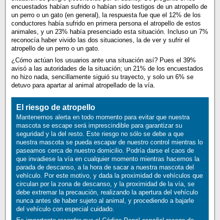
encuestados habían sufrido o habían sido testigos de un atropello de
un perro o un gato (en general), la respuesta fue que el 12% de los
conductores había sufrido en primera persona el atropello de estos
animales, y un 23% había presenciado esta situación. Incluso un 7%
reconocía haber vivido las dos situaciones, la de ver y sufrir el
atropello de un perro o un gato.
¿Cómo actúan los usuarios ante una situación así? Pues el 39%
avisó a las autoridades de la situación; un 21% de los encuestados
no hizo nada, sencillamente siguió su trayecto, y solo un 6% se
detuvo para apartar al animal atropellado de la vía.
El riesgo de atropello
Mantenernos alerta en todo momento para evitar que nuestra
mascota se escape será imprescindible para garantizar su
seguridad y la del resto. Este riesgo no sólo se debe a que
nuestra mascota se pueda escapar de nuestro control mientras lo
paseamos cerca de nuestro domicilio. Podría darse el caos de
que invadiese la vía en cualquier momento mientras hacemos la
parada de descanso, a la hora de sacar a nuestra mascota del
vehículo. Por este motivo, y dada la proximidad de vehículos que
circulan por la zona de descanso, y la proximidad de la vía, se
debe extremar la precaución, realizando la apertura del vehículo
nunca antes de haber sujeto al animal, y procediendo a bajarle
del vehículo con especial cuidado.