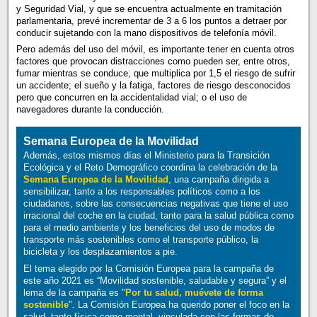
y Seguridad Vial, y que se encuentra actualmente en tramitación
parlamentaria, prevé incrementar de 3 a 6 los puntos a detraer por
conducir sujetando con la mano dispositivos de telefonía móvil.
Pero además del uso del móvil, es importante tener en cuenta otros
factores que provocan distracciones como pueden ser, entre otros,
fumar mientras se conduce, que multiplica por 1,5 el riesgo de sufrir
un accidente; el sueño y la fatiga, factores de riesgo desconocidos
pero que concurren en la accidentalidad vial; o el uso de
navegadores durante la conducción.
Semana Europea de la Movilidad
Además, estos mismos días el Ministerio para la Transición
Ecológica y el Reto Demográfico coordina la celebración de la
Semana Europea de la Movilidad
, una campaña dirigida a
sensibilizar, tanto a los responsables políticos como a los
ciudadanos, sobre las consecuencias negativas que tiene el uso
irracional del coche en la ciudad, tanto para la salud pública como
para el medio ambiente y los beneficios del uso de modos de
transporte más sostenibles como el transporte público, la
bicicleta y los desplazamientos a pie.
El tema elegido por la Comisión Europea para la campaña de
este año 2021 es “Movilidad sostenible, saludable y segura” y el
lema de la campaña es "
Por tu salud, muévete de forma
sostenible
". La Comisión Europea ha querido poner el foco en la
salud, tanto física como mental, vinculada con las formas de