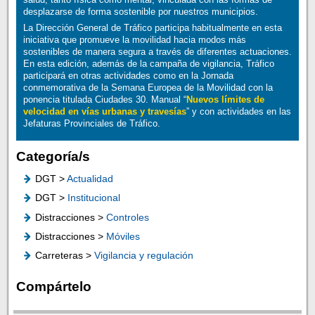
desplazarse de forma sostenible por nuestros municipios.
La Dirección General de Tráfico participa habitualmente en esta
iniciativa que promueve la movilidad hacia modos más
sostenibles de manera segura a través de diferentes actuaciones.
En esta edición, además de la campaña de vigilancia, Tráfico
participará en otras actividades como en la Jornada
conmemorativa de la Semana Europea de la Movilidad con la
ponencia titulada Ciudades 30. Manual “
Nuevos límites de
velocidad en vías urbanas y travesías
” y con actividades en las
Jefaturas Provinciales de Tráfico.
Categoría/s
DGT >
Actualidad
DGT >
Institucional
Distracciones >
Controles
Distracciones >
Móviles
Carreteras >
Vigilancia y regulación
Compártelo