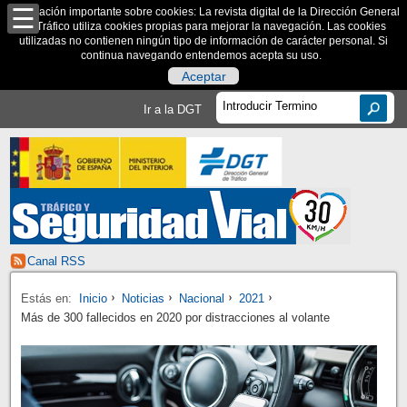
Información importante sobre cookies: La revista digital de la Dirección General
de Tráfico utiliza cookies propias para mejorar la navegación. Las cookies
utilizadas no contienen ningún tipo de información de carácter personal. Si
continua navegando entendemos acepta su uso.
Aceptar
Ir a la DGT
Canal RSS
Estás en:
Inicio
Noticias
Nacional
2021
Más de 300 fallecidos en 2020 por distracciones al volante