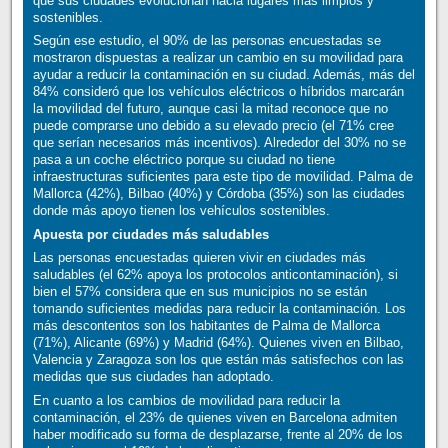
que sus ciudades evolucionan hacia lugares más limpios y
sostenibles.
Según ese estudio, el 90% de las personas encuestadas se
mostraron dispuestas a realizar un cambio en su movilidad para
ayudar a reducir la contaminación en su ciudad. Además, más del
84% consideró que los vehículos eléctricos o híbridos marcarán
la movilidad del futuro, aunque casi la mitad reconoce que no
puede comprarse uno debido a su elevado precio (el 71% cree
que serían necesarios más incentivos). Alrededor del 30% no se
pasa a un coche eléctrico porque su ciudad no tiene
infraestructuras suficientes para este tipo de movilidad. Palma de
Mallorca (42%), Bilbao (40%) y Córdoba (35%) son las ciudades
donde más apoyo tienen los vehículos sostenibles.
Apuesta por ciudades más saludables
Las personas encuestadas quieren vivir en ciudades más
saludables (el 62% apoya los protocolos anticontaminación), si
bien el 57% considera que en sus municipios no se están
tomando suficientes medidas para reducir la contaminación. Los
más descontentos son los habitantes de Palma de Mallorca
(71%), Alicante (69%) y Madrid (64%). Quienes viven en Bilbao,
Valencia y Zaragoza son los que están más satisfechos con las
medidas que sus ciudades han adoptado.
En cuanto a los cambios de movilidad para reducir la
contaminación, el 23% de quienes viven en Barcelona admiten
haber modificado su forma de desplazarse, frente al 20% de los