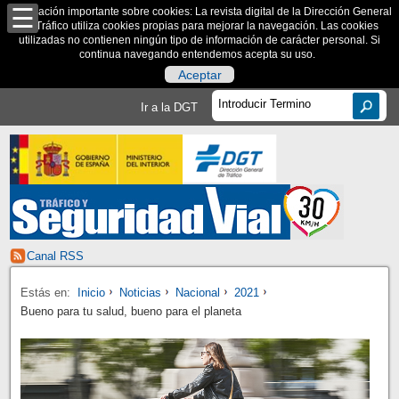
Información importante sobre cookies: La revista digital de la Dirección General
de Tráfico utiliza cookies propias para mejorar la navegación. Las cookies
utilizadas no contienen ningún tipo de información de carácter personal. Si
continua navegando entendemos acepta su uso.
Aceptar
Ir a la DGT
Canal RSS
Estás en:
Inicio
Noticias
Nacional
2021
Bueno para tu salud, bueno para el planeta