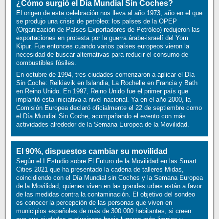
¿Cómo surgió el Día Mundial Sin Coches?
El origen de esta celebración nos lleva al año 1973, año en el que
se produjo una crisis de petróleo: los países de la OPEP
(Organización de Países Exportadores de Petróleo) redujeron las
exportaciones en protesta por la guerra árabe-israelí del Yom
Kipur. Fue entonces cuando varios países europeos vieron la
necesidad de buscar alternativas para reducir el consumo de
combustibles fósiles.
En octubre de 1994, tres ciudades comenzaron a aplicar el Día
Sin Coche: Reikiavik en Islandia, La Rochelle en Francia y Bath
en Reino Unido. En 1997, Reino Unido fue el primer país que
implantó esta iniciativa a nivel nacional. Ya en el año 2000, la
Comisión Europea declaró oficialmente el 22 de septiembre como
el Día Mundial Sin Coche, acompañando el evento con más
actividades alrededor de la Semana Europea de la Movilidad.
El 90%, dispuestos cambiar su movilidad
Según el I Estudio sobre El Futuro de la Movilidad en las Smart
Cities 2021 que ha presentado la cadena de talleres Midas,
coincidiendo con el Día Mundial sin Coches y la Semana Europea
de la Movilidad, quienes viven en las grandes urbes están a favor
de las medidas contra la contaminación. El objetivo del sondeo
es conocer la percepción de las personas que viven en
municipios españoles de más de 300.000 habitantes, si creen