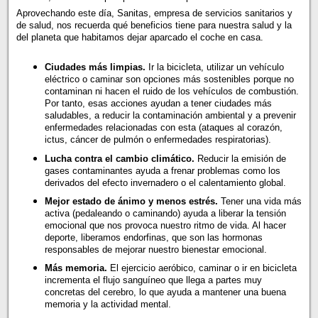
Aprovechando este día, Sanitas, empresa de servicios sanitarios y
de salud, nos recuerda qué beneficios tiene para nuestra salud y la
del planeta que habitamos dejar aparcado el coche en casa.
Ciudades más limpias.
Ir la bicicleta, utilizar un vehículo
eléctrico o caminar son opciones más sostenibles porque no
contaminan ni hacen el ruido de los vehículos de combustión.
Por tanto, esas acciones ayudan a tener ciudades más
saludables, a reducir la contaminación ambiental y a prevenir
enfermedades relacionadas con esta (ataques al corazón,
ictus, cáncer de pulmón o enfermedades respiratorias).
Lucha contra el cambio climático.
Reducir la emisión de
gases contaminantes ayuda a frenar problemas como los
derivados del efecto invernadero o el calentamiento global.
Mejor estado de ánimo y menos estrés.
Tener una vida más
activa (pedaleando o caminando) ayuda a liberar la tensión
emocional que nos provoca nuestro ritmo de vida. Al hacer
deporte, liberamos endorfinas, que son las hormonas
responsables de mejorar nuestro bienestar emocional.
Más memoria.
El ejercicio aeróbico, caminar o ir en bicicleta
incrementa el flujo sanguíneo que llega a partes muy
concretas del cerebro, lo que ayuda a mantener una buena
memoria y la actividad mental.