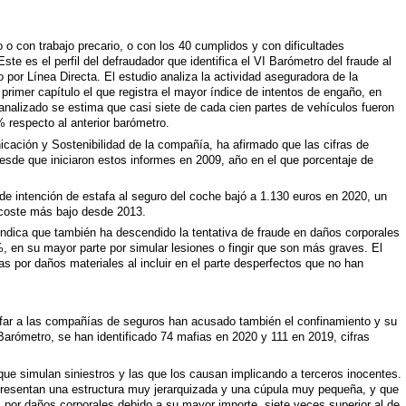
o con trabajo precario, o con los 40 cumplidos y con dificultades
e es el perfil del defraudador que identifica el VI Barómetro del fraude al
por Línea Directa. El estudio analiza la actividad aseguradora de la
rimer capítulo el que registra el mayor índice de intentos de engaño, en
 analizado se estima que casi siete de cada cien partes de vehículos fueron
 respecto al anterior barómetro.
cación y Sostenibilidad de la compañía, ha afirmado que las cifras de
desde que iniciaron estos informes en 2009, año en el que porcentaje de
de intención de estafa al seguro del coche bajó a 1.130 euros en 2020, un
 coste más bajo desde 2013.
 indica que también ha descendido la tentativa de fraude en daños corporales
6%, en su mayor parte por simular lesiones o fingir que son más graves. El
s por daños materiales al incluir en el parte desperfectos que no han
afar a las compañías de seguros han acusado también el confinamiento y su
Barómetro, se han identificado 74 mafias en 2020 y 111 en 2019, cifras
que simulan siniestros y las que los causan implicando a terceros inocentes.
 presentan una estructura muy jerarquizada y una cúpula muy pequeña, y que
por daños corporales debido a su mayor importe, siete veces superior al de