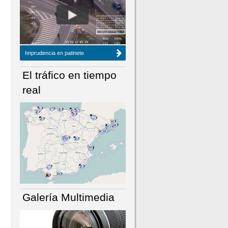
NÚMERO ACTUAL
HEMEROTECA
Imprudencia en patinete
El tráfico en tiempo
real
Galería Multimedia