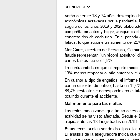
31 ENERO 2022
Varón de entre 18 y 24 años desempleado 
económicas agravadas por la pandemia. Est
seguro de los años 2019 y 2020 elaborado 
compañía en autos y hogar, aunque es el p
concreto dos de cada tres. En el periodo
falsos, lo que supone un aumento del 21%
Mar Garre, directora de Personas, Comuni
fraude representan "un récord absoluto" 
partes falsos fue del 1,8%.
La contrapartida es que el importe medio 
13% menos respecto al año anterior y el
En cuanto al tipo de engaños, el informe
por un siniestro de tráfico, hasta un 11,
88,4% restante se corresponde con estafa
ocurrido durante el accidente.
Mal momento para las mafias
Las redes organizadas que tratan de est
actividad se ha visto afectada. Según el 
alejadas de las 123 registradas en 2018.
Estas redes suelen ser de dos tipos: las 
El análisis de la aseguradora indica que
reclaman principalmente indemnizaciones 