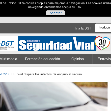
al de Tráfico utiliza cookies propias para mejorar la navegación. Las cookies utili
navegando entendemos acepta su uso.
Aceptar
Ir a la DGT
Multimedia
Formación educación
Opinión
Entrevis
2022
El Covid dispara los intentos de engaño al seguro