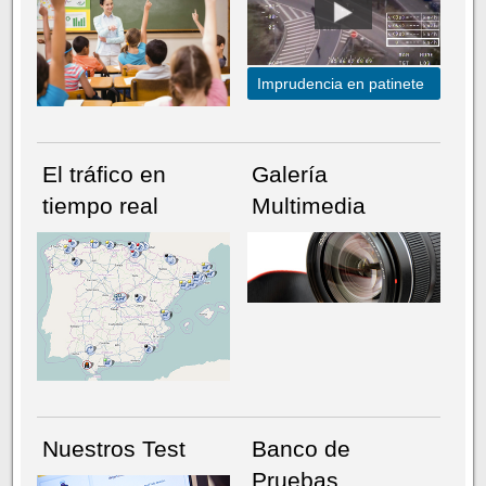
Imprudencia en patinete
El tráfico en
Galería
tiempo real
Multimedia
NÚMERO ACTUAL
HEMEROTECA
Nuestros Test
Banco de
Pruebas