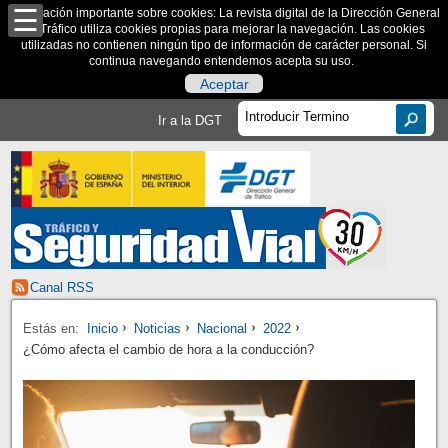
Información importante sobre cookies: La revista digital de la Dirección General
de Tráfico utiliza cookies propias para mejorar la navegación. Las cookies
utilizadas no contienen ningún tipo de información de carácter personal. Si
continua navegando entendemos acepta su uso.
Aceptar
Ir a la DGT
Canal RSS
Estás en:
Inicio
Noticias
Nacional
2022
¿Cómo afecta el cambio de hora a la conducción?