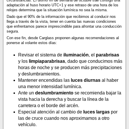
circunstancias. El último fin de semana de octubre trae consigo una
adaptación al huso horario UTC+1 y ese retraso de una hora de los
relojes determina que la situación lumínica no sea la misma.
Dado que el 90% de la información que recibimos al conducir nos
llega a través de la vista, tener en cuenta las nuevas condiciones
que enfrentamos parece imprescindible para afrontar una conducción
segura.
Con ese fin, desde Carglass proponen algunas recomendaciones al
ponerse al volante estos días:
Revisar el sistema de
iluminación
, el
parabrisas
y los
limpiaparabrisas
, dado que conducimos más
horas de noche y se producen más precipitaciones
y deslumbramientos.
Mantener encendidas las
luces diurnas
al haber
una menor intensidad lumínica.
Ante un
deslumbramiento
se recomienda bajar la
vista hacia la derecha y buscar la línea de la
carretera o el borde del arcén.
Especial atención al cambio de
luces largas
por
las de cruce cuando nos aproximamos a otro
vehículo.