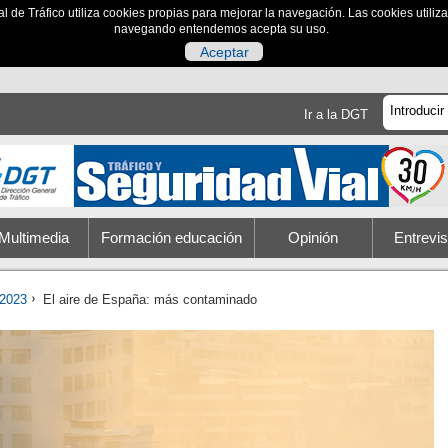
al de Tráfico utiliza cookies propias para mejorar la navegación. Las cookies utili
navegando entendemos acepta su uso.
Aceptar
Ir a la DGT
Multimedia
Formación educación
Opinión
Entrevis
2023
El aire de España: más contaminado