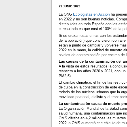
21 JUNIO 2023
La ONG
Ecologistas en Acción
ha present
en 2022 y no son buenas noticias. Compar
distribuidas en toda España con los está
el resultado es que casi el 100% de la p
Si se cruzan esas cifras con los estánda
de la población) que convivieron con ai
están a punto de cambiar y volverse más 
2022 en la mano, la calidad de nuestro a
niveles de contaminación por encima de l
Las causas de la contaminación del ai
A la vista de estos resultados la conclu
respecto a los años 2020 y 2021, con un 
PM2,5).
El cambio climático, el fin de las restric
de culpa en la construcción de este escena
rodado de los núcleos urbanos que la org
movilidad peatonal, ciclista y el transpor
La contaminación causa de muerte pr
La Organización Mundial de la Salud con
salud humana, una contaminación que incl
OMS cifraba en 4,2 millones las muertes 
2022 la OMS aumentó ese cálculo de muer