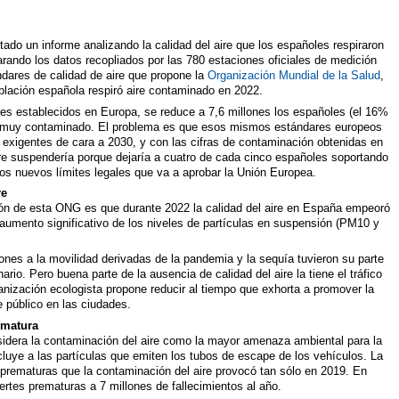
ado un informe analizando la calidad del aire que los españoles respiraron
ando los datos recopliados por las 780 estaciones oficiales de medición
ndares de calidad de aire que propone la
Organización Mundial de la Salud
,
oblación española respiró aire contaminado en 2022.
res establecidos en Europa, se reduce a 7,6 millones los españoles (el 16%
re muy contaminado. El problema es que esos mismos estándares europeos
exigentes de cara a 2030, y con las cifras de contaminación obtenidas en
ire suspendería porque dejaría a cuatro de cada cinco españoles soportando
os nuevos límites legales que va a aprobar la Unión Europea.
re
sión de esta ONG es que durante 2022 la calidad del aire en España empeoró
aumento significativo de los niveles de partículas en suspensión (PM10 y
ciones a la movilidad derivadas de la pandemia y la sequía tuvieron su parte
rio. Pero buena parte de la ausencia de calidad del aire la tiene el tráfico
anización ecologista propone reducir al tiempo que exhorta a promover la
te público en las ciudades.
ematura
sidera la contaminación del aire como la mayor amenaza ambiental para la
uye a las partículas que emiten los tubos de escape de los vehículos. La
prematuras que la contaminación del aire provocó tan sólo en 2019. En
tes prematuras a 7 millones de fallecimientos al año.