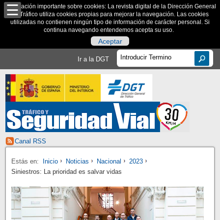
Información importante sobre cookies: La revista digital de la Dirección General
de Tráfico utiliza cookies propias para mejorar la navegación. Las cookies
utilizadas no contienen ningún tipo de información de carácter personal. Si
continua navegando entendemos acepta su uso.
Aceptar
Ir a la DGT
Canal RSS
Estás en:
Inicio
Noticias
Nacional
2023
Siniestros: La prioridad es salvar vidas