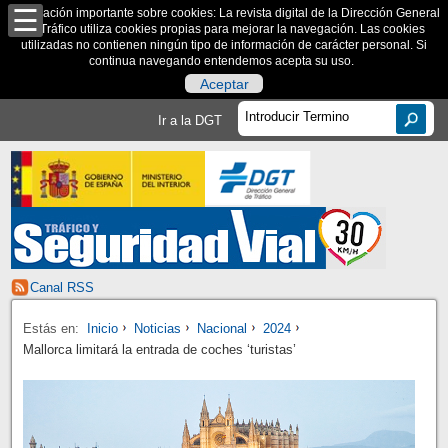
Información importante sobre cookies: La revista digital de la Dirección General
de Tráfico utiliza cookies propias para mejorar la navegación. Las cookies
utilizadas no contienen ningún tipo de información de carácter personal. Si
continua navegando entendemos acepta su uso.
Aceptar
Ir a la DGT
Canal RSS
Estás en:
Inicio
Noticias
Nacional
2024
Mallorca limitará la entrada de coches ‘turistas’