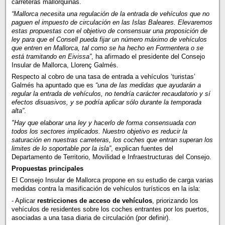
carreteras mallorquinas.
“Mallorca necesita una regulación de la entrada de vehículos que no
paguen el impuesto de circulación en las Islas Baleares. Elevaremos
estas propuestas con el objetivo de consensuar una proposición de
ley para que el Consell pueda fijar un número máximo de vehículos
que entren en Mallorca, tal como se ha hecho en Formentera o se
está tramitando en Eivissa”
, ha afirmado el presidente del Consejo
Insular de Mallorca, Llorenç Galmés.
Respecto al cobro de una tasa de entrada a vehículos ‘turistas’
Galmés ha apuntado que es
“una de las medidas que ayudarán a
regular la entrada de vehículos, no tendría carácter recaudatorio y sí
efectos disuasivos, y se podría aplicar sólo durante la temporada
alta”
.
"Hay que elaborar una ley y hacerlo de forma consensuada con
todos los sectores implicados. Nuestro objetivo es reducir la
saturación en nuestras carreteras, los coches que entran superan los
limites de lo soportable por la isla”
, explican fuentes del
Departamento de Territorio, Movilidad e Infraestructuras del Consejo.
Propuestas principales
El Consejo Insular de Mallorca propone en su estudio de carga varias
medidas contra la masificación de vehículos turísticos en la isla:
- Aplicar
restricciones de acceso de vehículos
, priorizando los
vehículos de residentes sobre los coches entrantes por los puertos,
asociadas a una tasa diaria de circulación (por definir).