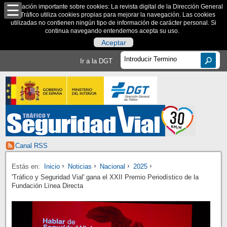
Información importante sobre cookies: La revista digital de la Dirección General
de Tráfico utiliza cookies propias para mejorar la navegación. Las cookies
utilizadas no contienen ningún tipo de información de carácter personal. Si
continua navegando entendemos acepta su uso.
Aceptar
Ir a la DGT
Canal RSS
Estás en:
Inicio
Noticias
Nacional
2025
'Tráfico y Seguridad Vial' gana el XXII Premio Periodístico de la
Fundación Lïnea Directa