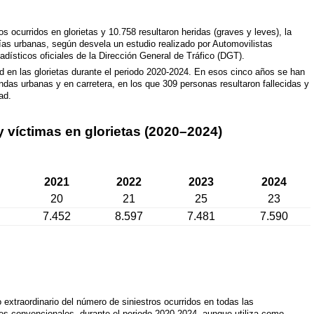
s ocurridos en glorietas y 10.758 resultaron heridas (graves y leves), la
ías urbanas, según desvela un estudio realizado por Automovilistas
ísticos oficiales de la Dirección General de Tráfico (DGT).
ad en las glorietas durante el periodo 2020-2024. En esos cinco años se han
ndas urbanas y en carretera, en los que 309 personas resultaron fallecidas y
ad.
 víctimas en glorietas (2020–2024)
2021
2022
2023
2024
20
21
25
23
7.452
8.597
7.481
7.590
extraordinario del número de siniestros ocurridos en todas las
ces convencionales, durante el periodo 2020-2024, aunque utiliza como