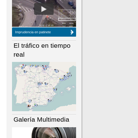
NÚMERO ACTUAL
HEMEROTECA
Imprudencia en patinete
El tráfico en tiempo
real
Galería Multimedia