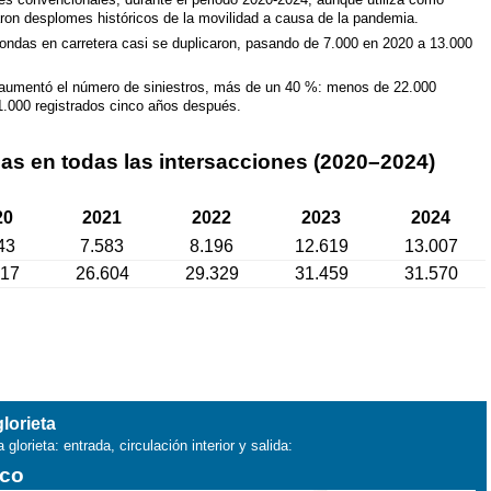
traron desplomes históricos de la movilidad a causa de la pandemia.
ondas en carretera casi se duplicaron, pasando de 7.000 en 2020 a 13.000
 aumentó el número de siniestros, más de un 40 %: menos de 22.000
31.000 registrados cinco años después.
mas en todas las intersacciones (2020–2024)
20
2021
2022
2023
2024
43
7.583
8.196
12.619
13.007
817
26.604
29.329
31.459
31.570
lorieta
lorieta: entrada, circulación interior y salida:
ico