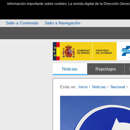
Información importante sobre cookies: La revista digital de la Dirección Gener
Salto a Contenido
Salto a Navegación
Noticias
Reportajes
Estás en:
Inicio
Noticias
Nacional