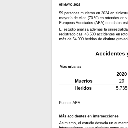
05 MAYO 2026
59 personas murieron en 2024 en siniestro
mayoría de ellas (70 %) en rotondas en v
Europeos Asociados (AEA) con datos estad
El estudio analiza además la siniestralid
registrado casi 43.500 accidentes en roto
más de 54.000 heridas de distinta graved
Accidentes y
Vías urbanas
2020
Muertos
29
Heridos
5.735
Fuente: AEA
Más accidentes en intersecciones
Asimismo, el estudio desvela un aumento 
intersecciones, tanto glorietas como cru