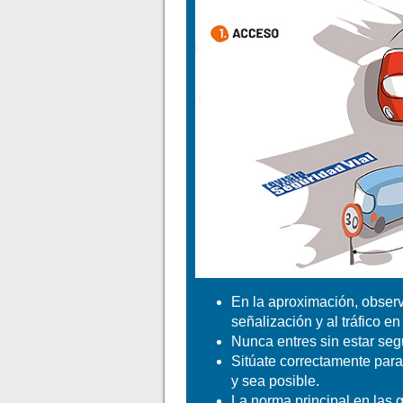
En la aproximación, observ
señalización y al tráfico en 
Nunca entres sin estar se
Sitúate correctamente para
y sea posible.
La norma principal en las g