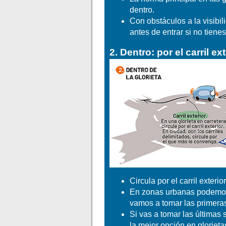
dentro.
Con obstáculos a la visibi
antes de entrar si no tiene
2. Dentro: por el carril ex
Circula por el carril exteri
En zonas urbanas podemos u
vamos a tomar las primeras
Si vas a tomar las últimas s
la mejor opción en glorieta