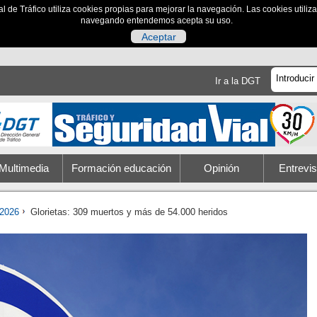
al de Tráfico utiliza cookies propias para mejorar la navegación. Las cookies utili
navegando entendemos acepta su uso.
Aceptar
Ir a la DGT
Multimedia
Formación educación
Opinión
Entrevis
2026
Glorietas: 309 muertos y más de 54.000 heridos