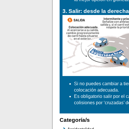
3. Salir: desde la derech
Si no puedes cambiar a tiem
colocación adecuada.
Es obligatorio salir por el 
colisiones por ‘cruzadas’ de
Categoría/s