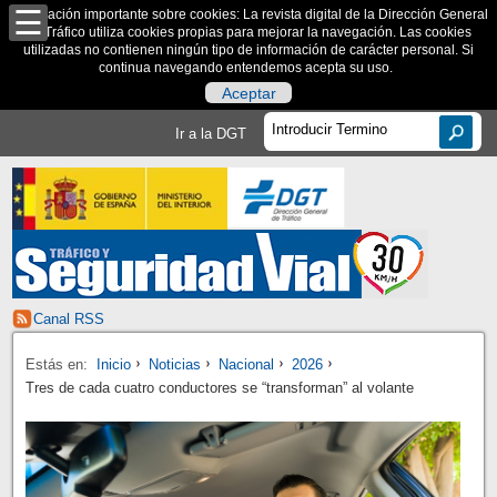
Información importante sobre cookies: La revista digital de la Dirección General
de Tráfico utiliza cookies propias para mejorar la navegación. Las cookies
utilizadas no contienen ningún tipo de información de carácter personal. Si
continua navegando entendemos acepta su uso.
Aceptar
Ir a la DGT
Canal RSS
Estás en:
Inicio
Noticias
Nacional
2026
Tres de cada cuatro conductores se “transforman” al volante